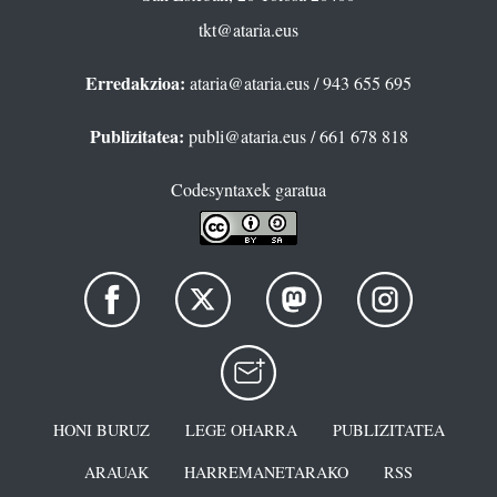
tkt@ataria.eus
Erredakzioa:
ataria@ataria.eus
/ 943 655 695
Publizitatea:
publi@ataria.eus
/ 661 678 818
Codesyntaxek garatua
HONI BURUZ
LEGE OHARRA
PUBLIZITATEA
ARAUAK
HARREMANETARAKO
RSS