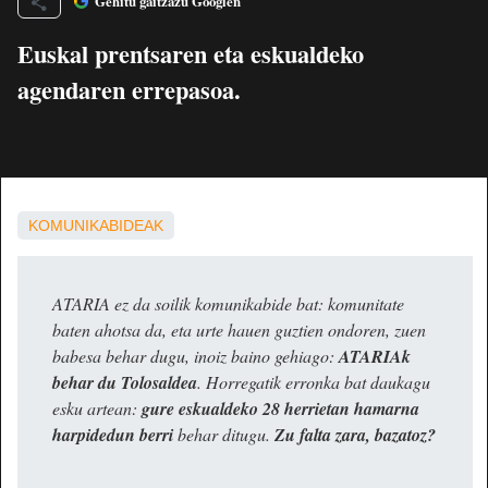
Gehitu gaitzazu Googlen
Euskal prentsaren eta eskualdeko
agendaren errepasoa.
KOMUNIKABIDEAK
ATARIA ez da soilik komunikabide bat: komunitate
baten ahotsa da, eta urte hauen guztien ondoren, zuen
babesa behar dugu, inoiz baino gehiago:
ATARIAk
behar du Tolosaldea
. Horregatik erronka bat daukagu
esku artean:
gure eskualdeko 28 herrietan hamarna
harpidedun berri
behar ditugu.
Zu falta zara, bazatoz?