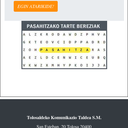
EGIN ATARIKIDE!
Tolosaldeko Komunikazio Taldea S.M.
San Esteban, 20 Tolosa 20400