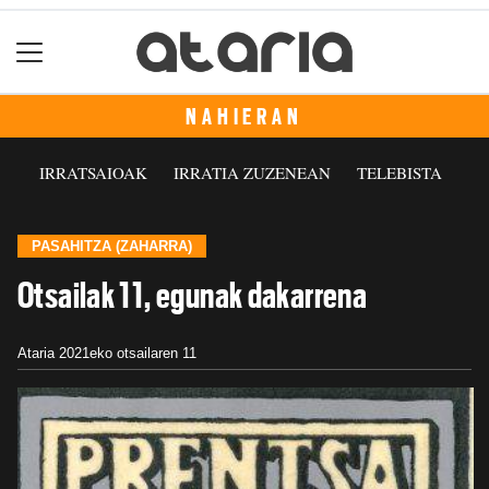
NAHIERAN
IRRATSAIOAK
IRRATIA ZUZENEAN
TELEBISTA
PASAHITZA (ZAHARRA)
Otsailak 11, egunak dakarrena
Ataria
2021eko otsailaren 11