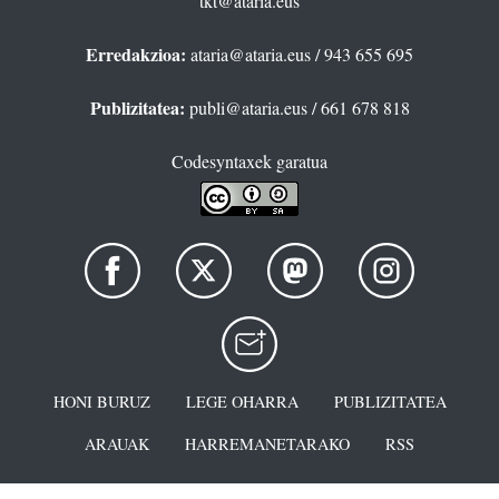
tkt@ataria.eus
Erredakzioa:
ataria@ataria.eus
/ 943 655 695
Publizitatea:
publi@ataria.eus
/ 661 678 818
Codesyntaxek garatua
HONI BURUZ
LEGE OHARRA
PUBLIZITATEA
ARAUAK
HARREMANETARAKO
RSS