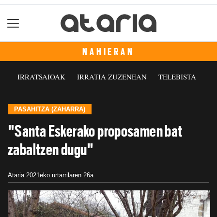
NAHIERAN
IRRATSAIOAK
IRRATIA ZUZENEAN
TELEBISTA
PASAHITZA (ZAHARRA)
"Santa Eskerako proposamen bat
zabaltzen dugu"
Ataria
2021eko urtarrilaren 26a