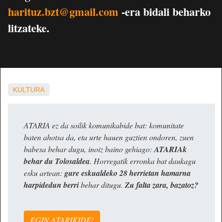
harituz.bzt@gmail.com
-era bidali beharko
litzateke.
KULTURA
ATARIA ez da soilik komunikabide bat: komunitate
baten ahotsa da, eta urte hauen guztien ondoren, zuen
babesa behar dugu, inoiz baino gehiago:
ATARIAk
behar du Tolosaldea
. Horregatik erronka bat daukagu
esku artean:
gure eskualdeko 28 herrietan hamarna
harpidedun berri
behar ditugu.
Zu falta zara, bazatoz?
EGIN ATARIKIDE!