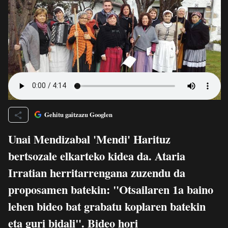
Gehitu gaitzazu Googlen
Unai Mendizabal 'Mendi' Harituz
bertsozale elkarteko kidea da. Ataria
Irratian herritarrengana zuzendu da
proposamen batekin: "Otsailaren 1a baino
lehen bideo bat grabatu koplaren batekin
eta guri bidali". Bideo hori