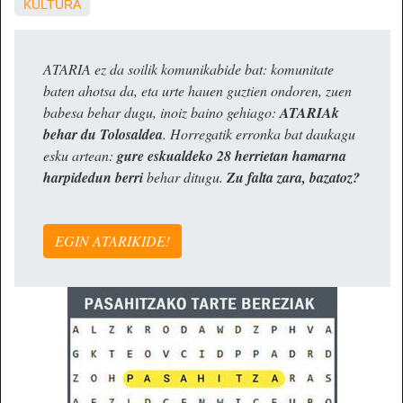
KULTURA
ATARIA ez da soilik komunikabide bat: komunitate
baten ahotsa da, eta urte hauen guztien ondoren, zuen
babesa behar dugu, inoiz baino gehiago:
ATARIAk
behar du Tolosaldea
. Horregatik erronka bat daukagu
esku artean:
gure eskualdeko 28 herrietan hamarna
harpidedun berri
behar ditugu.
Zu falta zara, bazatoz?
EGIN ATARIKIDE!