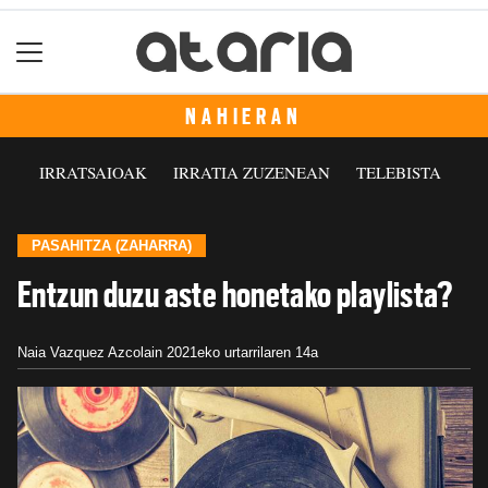
NAHIERAN
IRRATSAIOAK
IRRATIA ZUZENEAN
TELEBISTA
PASAHITZA (ZAHARRA)
Entzun duzu aste honetako playlista?
Naia Vazquez Azcolain
2021eko urtarrilaren 14a