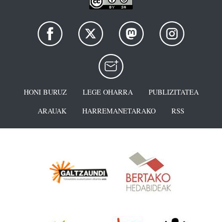
HONI BURUZ
LEGE OHARRA
PUBLIZITATEA
ARAUAK
HARREMANETARAKO
RSS