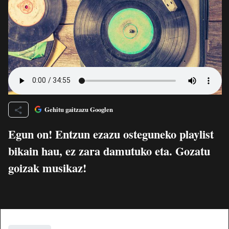
Gehitu gaitzazu Googlen
Egun on! Entzun ezazu osteguneko playlist
bikain hau, ez zara damutuko eta. Gozatu
goizak musikaz!