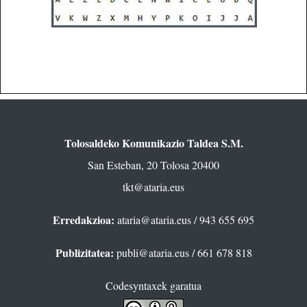
Tolosaldeko Komunikazio Taldea S.M.
San Esteban, 20 Tolosa 20400
tkt@ataria.eus
Erredakzioa:
ataria@ataria.eus
/ 943 655 695
Publizitatea:
publi@ataria.eus
/ 661 678 818
Codesyntaxek garatua