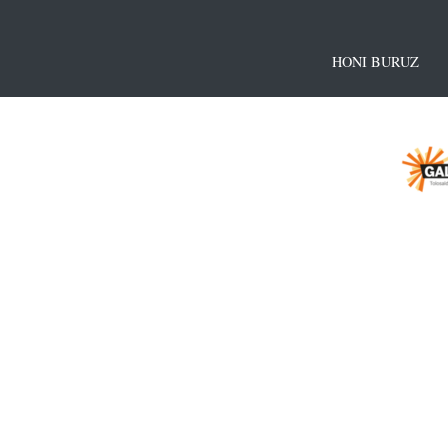
HONI BURUZ