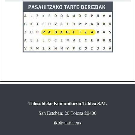
Tolosaldeko Komunikazio Taldea S.M.
San Esteban, 20 Tolosa 20400
tkt@ataria.eus