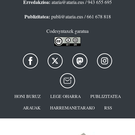
Erredakzioa:
ataria@ataria.eus
/ 943 655 695
Publizitatea:
publi@ataria.eus
/ 661 678 818
Codesyntaxek garatua
HONI BURUZ
LEGE OHARRA
PUBLIZITATEA
ARAUAK
HARREMANETARAKO
RSS