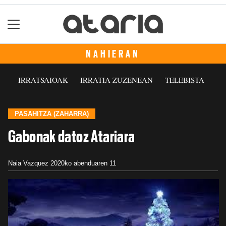
NAHIERAN
IRRATSAIOAK
IRRATIA ZUZENEAN
TELEBISTA
PASAHITZA (ZAHARRA)
Gabonak datoz Atariara
Naia Vazquez
2020ko abenduaren 11