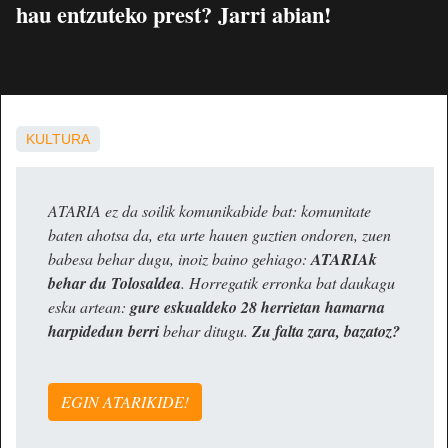
hau entzuteko prest? Jarri abian!
KULTURA
ATARIA ez da soilik komunikabide bat: komunitate
baten ahotsa da, eta urte hauen guztien ondoren, zuen
babesa behar dugu, inoiz baino gehiago:
ATARIAk
behar du Tolosaldea
. Horregatik erronka bat daukagu
esku artean:
gure eskualdeko 28 herrietan hamarna
harpidedun berri
behar ditugu.
Zu falta zara, bazatoz?
EGIN ATARIKIDE!