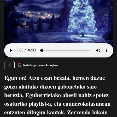
Gehitu gaitzazu Googlen
Egun on! Atzo esan bezala, hemen duzue
goiza alaituko dizuen gabonetako saio
berezia. Eguberrietako abesti nahiz spotez
osaturiko playlist-a, eta egunerokotasunean
entzuten ditugun kantak. Zerrenda bikain