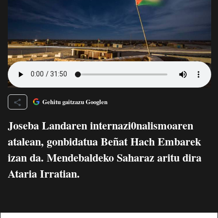
Gehitu gaitzazu Googlen
Joseba Landaren internazi0nalismoaren
atalean, gonbidatua Beñat Hach Embarek
izan da. Mendebaldeko Saharaz aritu dira
Ataria Irratian.