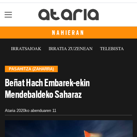
NAHIERAN
IRRATSAIOAK
IRRATIA ZUZENEAN
TELEBISTA
PASAHITZA (ZAHARRA)
Beñat Hach Embarek-ekin
Mendebaldeko Saharaz
Ataria
2020ko abenduaren 11