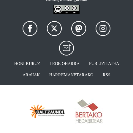
HONI BURUZ
LEGE OHARRA
PUBLIZITATEA
ARAUAK
HARREMANETARAKO
RSS