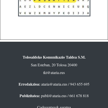
Tolosaldeko Komunikazio Taldea S.M.
San Esteban, 20 Tolosa 20400
tkt@ataria.eus
Erredakzioa:
ataria@ataria.eus
/ 943 655 695
Publizitatea:
publi@ataria.eus
/ 661 678 818
Codesyntaxek garatua