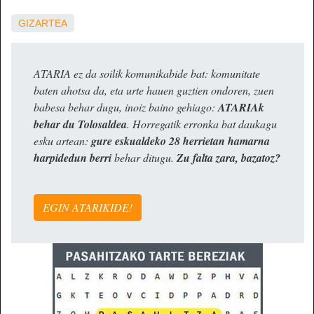
GIZARTEA
ATARIA ez da soilik komunikabide bat: komunitate
baten ahotsa da, eta urte hauen guztien ondoren, zuen
babesa behar dugu, inoiz baino gehiago:
ATARIAk
behar du Tolosaldea
. Horregatik erronka bat daukagu
esku artean:
gure eskualdeko 28 herrietan hamarna
harpidedun berri
behar ditugu.
Zu falta zara, bazatoz?
EGIN ATARIKIDE!