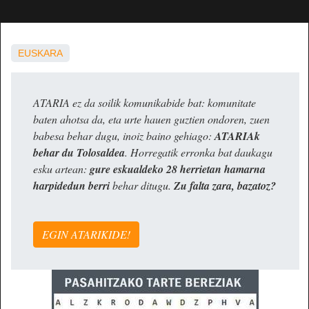
EUSKARA
ATARIA ez da soilik komunikabide bat: komunitate
baten ahotsa da, eta urte hauen guztien ondoren, zuen
babesa behar dugu, inoiz baino gehiago:
ATARIAk
behar du Tolosaldea
. Horregatik erronka bat daukagu
esku artean:
gure eskualdeko 28 herrietan hamarna
harpidedun berri
behar ditugu.
Zu falta zara, bazatoz?
EGIN ATARIKIDE!