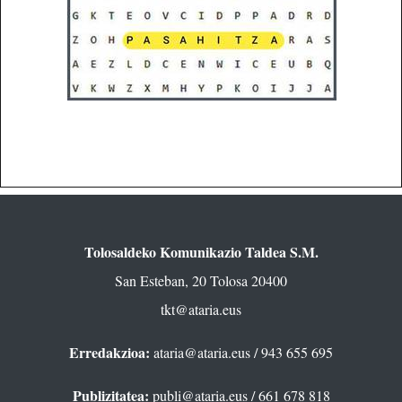
Tolosaldeko Komunikazio Taldea S.M.
San Esteban, 20 Tolosa 20400
tkt@ataria.eus
Erredakzioa:
ataria@ataria.eus
/ 943 655 695
Publizitatea:
publi@ataria.eus
/ 661 678 818