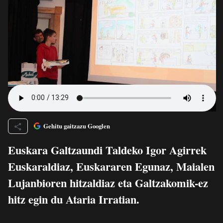
Gehitu gaitzazu Googlen
Euskara Galtzaundi Taldeko Igor Agirrek
Euskaraldiaz, Euskararen Egunaz, Maialen
Lujanbioren hitzaldiaz eta Galtzakomik-ez
hitz egin du
Ataria Irratian
.