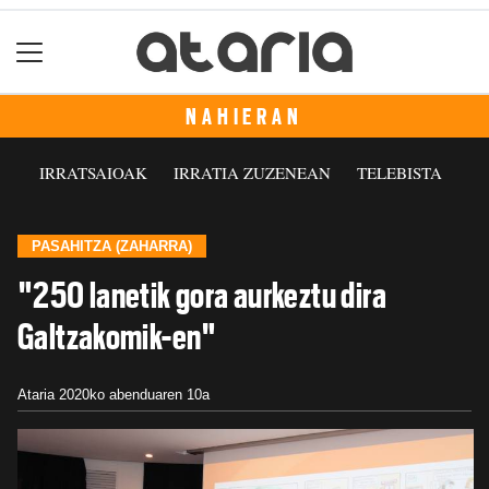
NAHIERAN
IRRATSAIOAK
IRRATIA ZUZENEAN
TELEBISTA
PASAHITZA (ZAHARRA)
"250 lanetik gora aurkeztu dira
Galtzakomik-en"
Ataria
2020ko abenduaren 10a