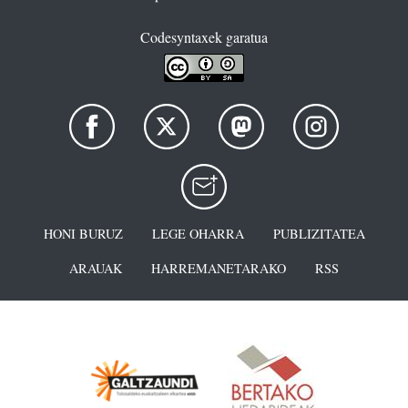
Codesyntaxek garatua
HONI BURUZ
LEGE OHARRA
PUBLIZITATEA
ARAUAK
HARREMANETARAKO
RSS