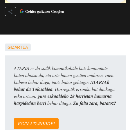
Gehitu gaitzazu Googlen
GIZARTEA
ATARIA ez da soilik komunikabide bat: komunitate
baten ahotsa da, eta urte hauen guztien ondoren, zuen
babesa behar dugu, inoiz baino gehiago:
ATARIAk
behar du Tolosaldea
. Horregatik erronka bat daukagu
esku artean:
gure eskualdeko 28 herrietan hamarna
harpidedun berri
behar ditugu.
Zu falta zara, bazatoz?
EGIN ATARIKIDE!