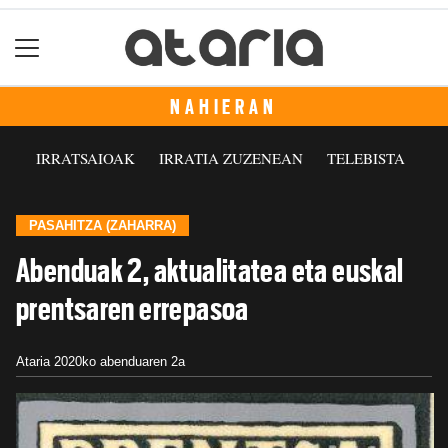
NAHIERAN
IRRATSAIOAK
IRRATIA ZUZENEAN
TELEBISTA
PASAHITZA (ZAHARRA)
Abenduak 2, aktualitatea eta euskal
prentsaren errepasoa
Ataria
2020ko abenduaren 2a