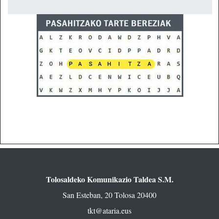
Tolosaldeko Komunikazio Taldea S.M.
San Esteban, 20 Tolosa 20400
tkt@ataria.eus