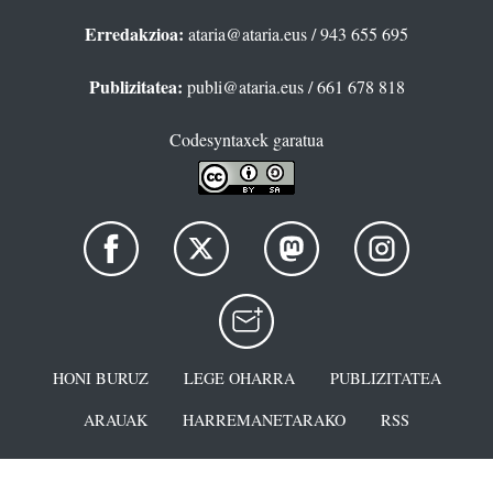
Erredakzioa:
ataria@ataria.eus
/ 943 655 695
Publizitatea:
publi@ataria.eus
/ 661 678 818
Codesyntaxek garatua
HONI BURUZ
LEGE OHARRA
PUBLIZITATEA
ARAUAK
HARREMANETARAKO
RSS