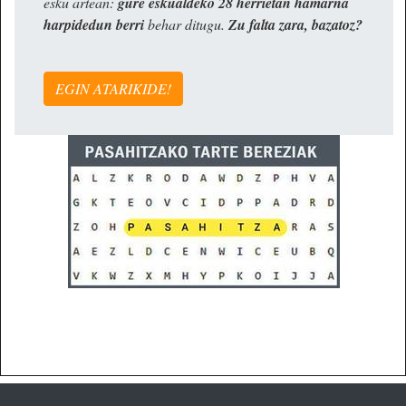
esku artean:
gure eskualdeko 28 herrietan hamarna
harpidedun berri
behar ditugu.
Zu falta zara, bazatoz?
EGIN ATARIKIDE!