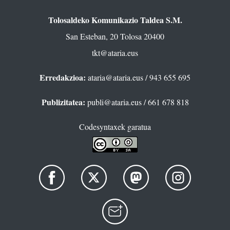
Tolosaldeko Komunikazio Taldea S.M.
San Esteban, 20 Tolosa 20400
tkt@ataria.eus
Erredakzioa:
ataria@ataria.eus
/ 943 655 695
Publizitatea:
publi@ataria.eus
/ 661 678 818
Codesyntaxek garatua