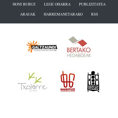
HONI BURUZ
LEGE OHARRA
PUBLIZITATEA
ARAUAK
HARREMANETARAKO
RSS