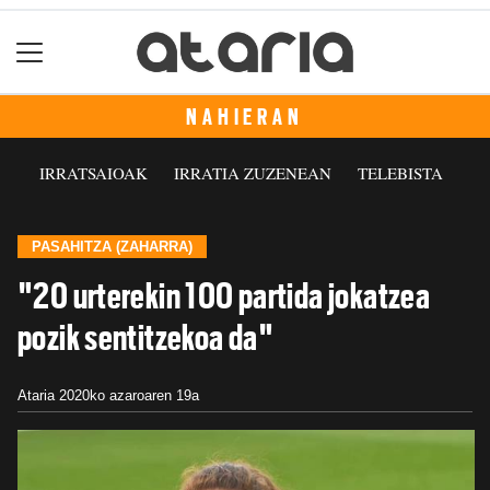
NAHIERAN
IRRATSAIOAK
IRRATIA ZUZENEAN
TELEBISTA
PASAHITZA (ZAHARRA)
"20 urterekin 100 partida jokatzea
pozik sentitzekoa da"
Ataria
2020ko azaroaren 19a