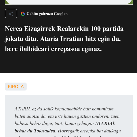
Gehitu gaitzazu Googlen
Nerea Eizagirrek Realarekin 100 partida
jokatu ditu. Ataria Irratian hitz egin du,
bere ibilbideari errepasoa eginaz.
KIROLA
ATARIA ez da soilik komunikabide bat: komunitate
baten ahotsa da, eta urte hauen guztien ondoren, zuen
babesa behar dugu, inoiz baino gehiago:
ATARIAk
behar du Tolosaldea
. Horregatik erronka bat daukagu