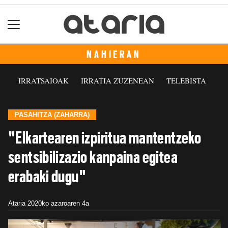
NAHIERAN
IRRATSAIOAK
IRRATIA ZUZENEAN
TELEBISTA
PASAHITZA (ZAHARRA)
"Elkartearen izpiritua mantentzeko
sentsibilizazio kanpaina egitea
erabaki dugu"
Ataria
2020ko azaroaren 4a