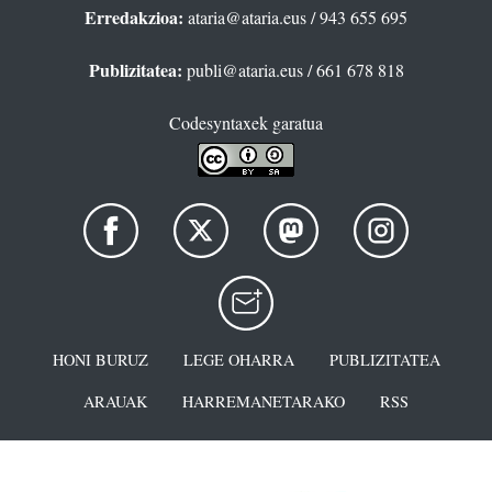
Erredakzioa:
ataria@ataria.eus
/ 943 655 695
Publizitatea:
publi@ataria.eus
/ 661 678 818
Codesyntaxek garatua
HONI BURUZ
LEGE OHARRA
PUBLIZITATEA
ARAUAK
HARREMANETARAKO
RSS