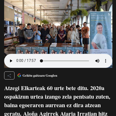
Gehitu gaitzazu Googlen
Atzegi Elkarteak 60 urte bete ditu. 2020a
ospakizun urtea izango zela pentsatu zuten,
baina egoeraren aurrean ez dira atzean
geratu. Aloña Agirrek Ataria Irratian hitz