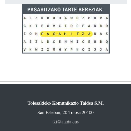
Tolosaldeko Komunikazio Taldea S.M.
San Esteban, 20 Tolosa 20400
tkt@ataria.eus