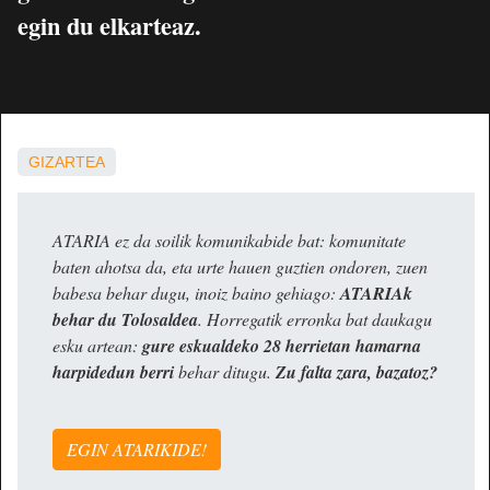
egin du elkarteaz.
GIZARTEA
ATARIA ez da soilik komunikabide bat: komunitate
baten ahotsa da, eta urte hauen guztien ondoren, zuen
babesa behar dugu, inoiz baino gehiago:
ATARIAk
behar du Tolosaldea
. Horregatik erronka bat daukagu
esku artean:
gure eskualdeko 28 herrietan hamarna
harpidedun berri
behar ditugu.
Zu falta zara, bazatoz?
EGIN ATARIKIDE!