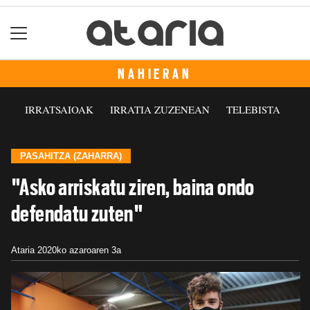
NAHIERAN
IRRATSAIOAK
IRRATIA ZUZENEAN
TELEBISTA
PASAHITZA (ZAHARRA)
"Asko arriskatu ziren, baina ondo
defendatu zuten"
Ataria
2020ko azaroaren 3a