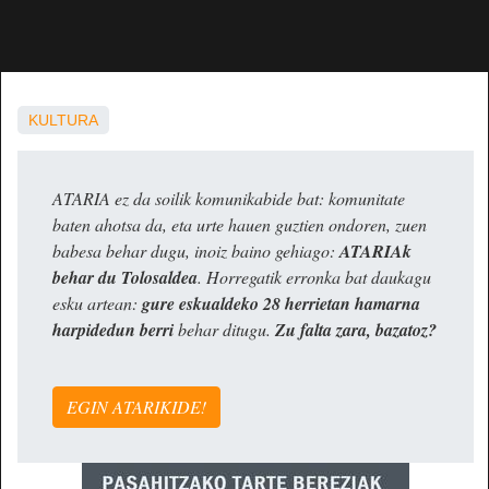
KULTURA
ATARIA ez da soilik komunikabide bat: komunitate
baten ahotsa da, eta urte hauen guztien ondoren, zuen
babesa behar dugu, inoiz baino gehiago:
ATARIAk
behar du Tolosaldea
. Horregatik erronka bat daukagu
esku artean:
gure eskualdeko 28 herrietan hamarna
harpidedun berri
behar ditugu.
Zu falta zara, bazatoz?
EGIN ATARIKIDE!