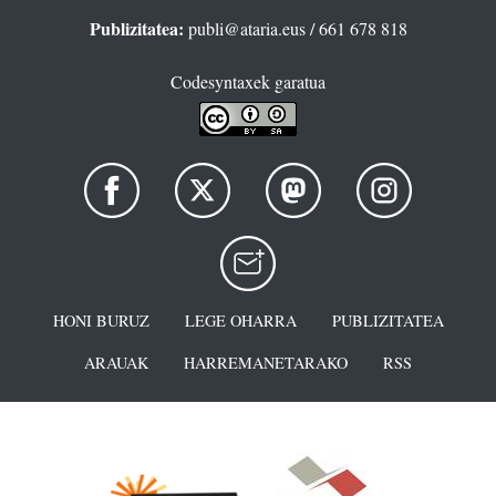
Publizitatea:
publi@ataria.eus
/ 661 678 818
Codesyntaxek garatua
HONI BURUZ
LEGE OHARRA
PUBLIZITATEA
ARAUAK
HARREMANETARAKO
RSS