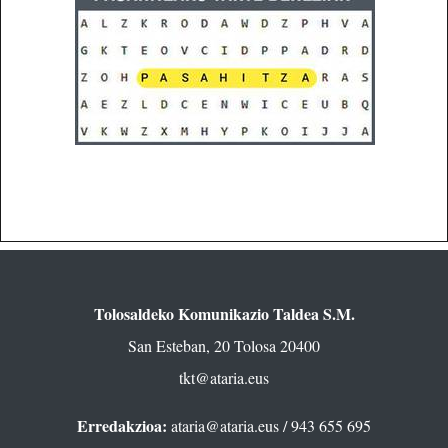
Tolosaldeko Komunikazio Taldea S.M.
San Esteban, 20 Tolosa 20400
tkt@ataria.eus
Erredakzioa:
ataria@ataria.eus
/ 943 655 695