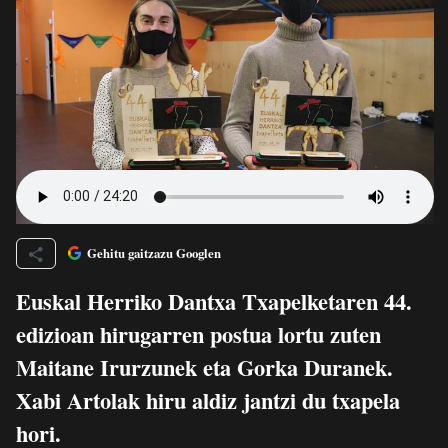
Gehitu gaitzazu Googlen
Euskal Herriko Dantxa Txapelketaren 44.
edizioan hirugarren postua lortu zuten
Maitane Irurzunek eta Gorka Duranek.
Xabi Artolak hiru aldiz jantzi du txapela
hori.