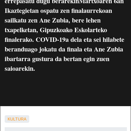
errepasatu dugu berarekinMartxoaren 6an
Ikaztegietan ospatu zen finalaurrekoan
sailkatu zen Ane Zubia, bere lehen
txapelketan, Gipuzkoako Eskolarteko
finalerako. COVID-19a dela eta sei hilabete
beranduago jokatu da finala eta Ane Zubia
ibartarra gustura da bertan egin zuen
saioarekin.
KULTURA