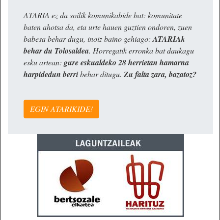
ATARIA ez da soilik komunikabide bat: komunitate
baten ahotsa da, eta urte hauen guztien ondoren, zuen
babesa behar dugu, inoiz baino gehiago:
ATARIAk
behar du Tolosaldea
. Horregatik erronka bat daukagu
esku artean:
gure eskualdeko 28 herrietan hamarna
harpidedun berri
behar ditugu.
Zu falta zara, bazatoz?
EGIN ATARIKIDE!