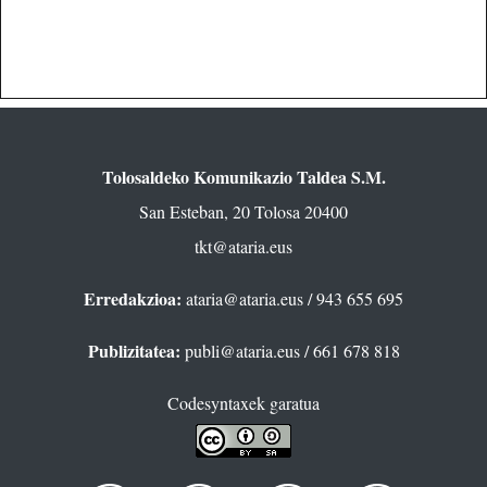
Tolosaldeko Komunikazio Taldea S.M.
San Esteban, 20 Tolosa 20400
tkt@ataria.eus
Erredakzioa:
ataria@ataria.eus
/ 943 655 695
Publizitatea:
publi@ataria.eus
/ 661 678 818
Codesyntaxek garatua