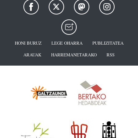
HONI BURUZ
LEGE OHARRA
PUBLIZITATEA
ARAUAK
HARREMANETARAKO
RSS