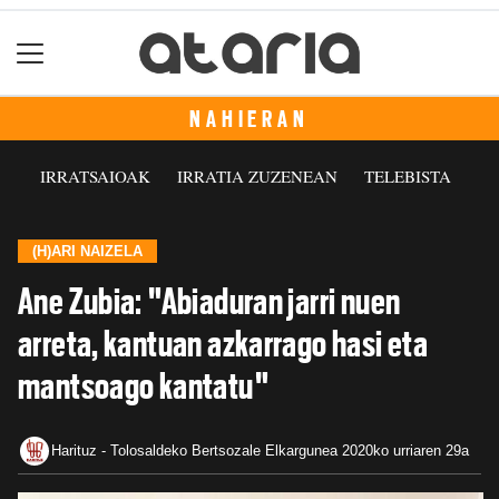
NAHIERAN
IRRATSAIOAK
IRRATIA ZUZENEAN
TELEBISTA
(H)ARI NAIZELA
Ane Zubia: "Abiaduran jarri nuen
arreta, kantuan azkarrago hasi eta
mantsoago kantatu"
Harituz - Tolosaldeko Bertsozale Elkargunea
2020ko urriaren 29a