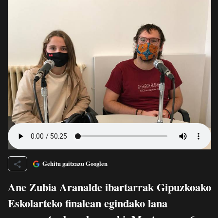
Gehitu gaitzazu Googlen
Ane Zubia Aranalde ibartarrak Gipuzkoako
Eskolarteko finalean egindako lana