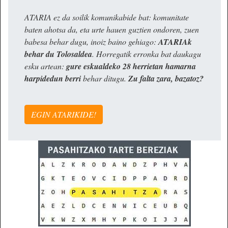
ATARIA ez da soilik komunikabide bat: komunitate
baten ahotsa da, eta urte hauen guztien ondoren, zuen
babesa behar dugu, inoiz baino gehiago:
ATARIAk
behar du Tolosaldea
. Horregatik erronka bat daukagu
esku artean:
gure eskualdeko 28 herrietan hamarna
harpidedun berri
behar ditugu.
Zu falta zara, bazatoz?
EGIN ATARIKIDE!