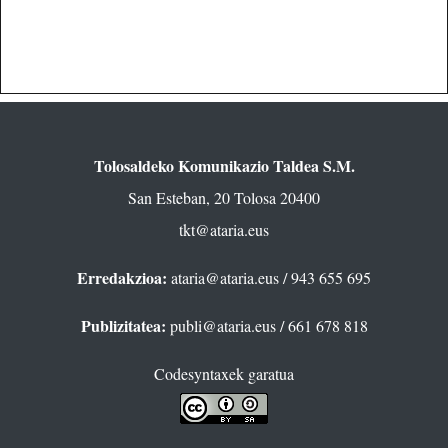
Tolosaldeko Komunikazio Taldea S.M.
San Esteban, 20 Tolosa 20400
tkt@ataria.eus
Erredakzioa:
ataria@ataria.eus
/ 943 655 695
Publizitatea:
publi@ataria.eus
/ 661 678 818
Codesyntaxek garatua