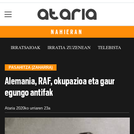
NAHIERAN
IRRATSAIOAK
IRRATIA ZUZENEAN
TELEBISTA
PASAHITZA (ZAHARRA)
Alemania, RAF, okupazioa eta gaur
egungo antifak
Ataria
2020ko urriaren 23a