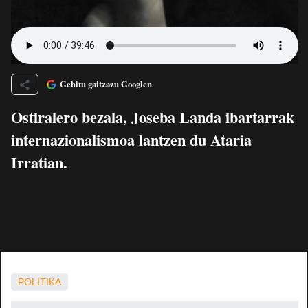
Gehitu gaitzazu Googlen
Ostiralero bezala, Joseba Landa ibartarrak
internazionalismoa lantzen du Ataria
Irratian.
POLITIKA