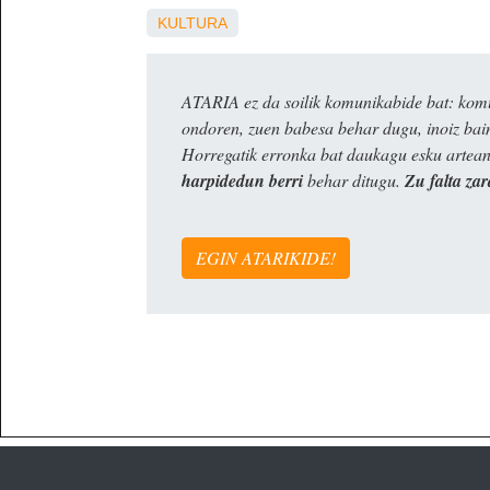
KULTURA
ATARIA ez da soilik komunikabide bat: komun
ondoren, zuen babesa behar dugu, inoiz ba
Horregatik erronka bat daukagu esku artea
harpidedun berri
behar ditugu.
Zu falta zar
EGIN ATARIKIDE!