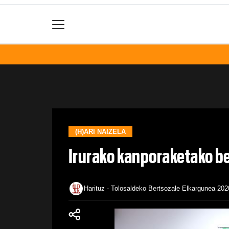
(H)ARI NAIZELA
Irurako kanporaketako be
Harituz - Tolosaldeko Bertsozale Elkargunea
202