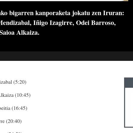
tako bigarren kanporaketa jokatu zen Iruran:
endizabal, Iñigo Izagirre, Odei Barroso,
 Saioa Alkaiza.
izabal (5:20)
Alkaiza (10:45)
eitia (16:45)
rre (20:40)