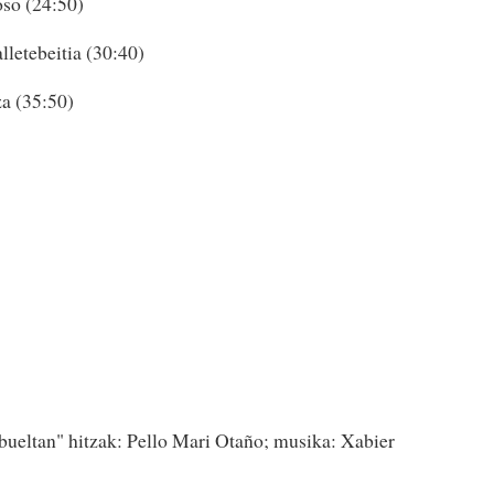
oso (24:50)
letebeitia (30:40)
za (35:50)
 bueltan" hitzak: Pello Mari Otaño; musika: Xabier