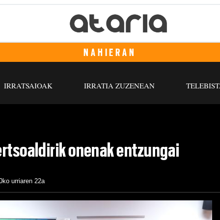
NAHIERAN
IRRATSAIOAK
IRRATIA ZUZENEAN
TELEBIST
rtsoaldirik onenak entzungai
0ko urriaren 22a