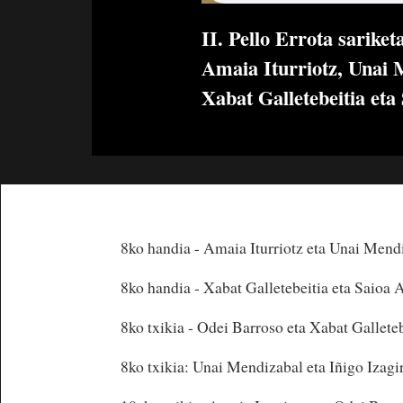
II. Pello Errota sarike
Amaia Iturriotz, Unai M
Xabat Galletebeitia eta
8ko handia - Amaia Iturriotz eta Unai Mend
8ko handia - Xabat Galletebeitia eta Saioa 
8ko txikia - Odei Barroso eta Xabat Galleteb
8ko txikia: Unai Mendizabal eta Iñigo Izagi