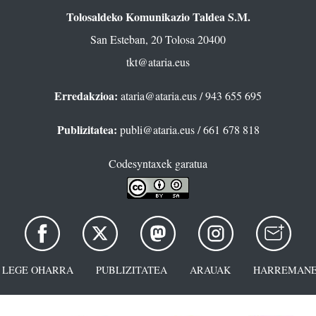
Tolosaldeko Komunikazio Taldea S.M.
San Esteban, 20 Tolosa 20400
tkt@ataria.eus
Erredakzioa:
ataria@ataria.eus
/ 943 655 695
Publizitatea:
publi@ataria.eus
/ 661 678 818
Codesyntaxek garatua
LEGE OHARRA
PUBLIZITATEA
ARAUAK
HARREMANE