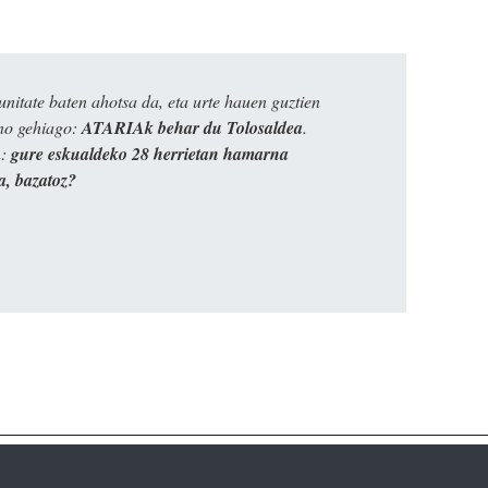
itate baten ahotsa da, eta urte hauen guztien
ino gehiago:
ATARIAk behar du Tolosaldea
.
n:
gure eskualdeko 28 herrietan hamarna
a, bazatoz?