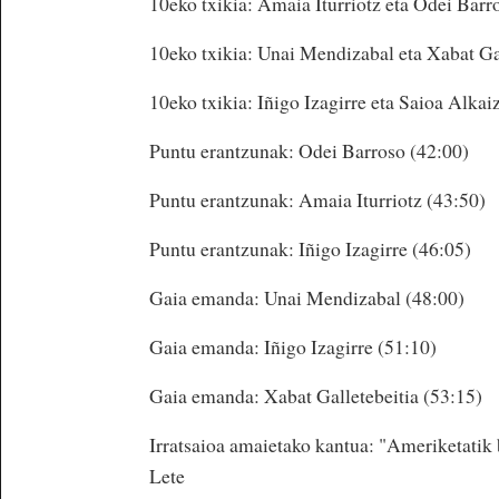
10eko txikia: Amaia Iturriotz eta Odei Barr
10eko txikia: Unai Mendizabal eta Xabat Gal
10eko txikia: Iñigo Izagirre eta Saioa Alkai
Puntu erantzunak: Odei Barroso (42:00)
Puntu erantzunak: Amaia Iturriotz (43:50)
Puntu erantzunak: Iñigo Izagirre (46:05)
Gaia emanda: Unai Mendizabal (48:00)
Gaia emanda: Iñigo Izagirre (51:10)
Gaia emanda: Xabat Galletebeitia (53:15)
Irratsaioa amaietako kantua: "Ameriketatik
Lete