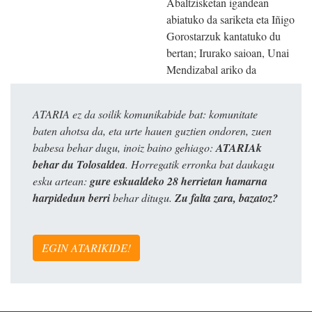
Abaltzisketan igandean
abiatuko da sariketa eta Iñigo
Gorostarzuk kantatuko du
bertan; Irurako saioan, Unai
Mendizabal ariko da
ATARIA ez da soilik komunikabide bat: komunitate
baten ahotsa da, eta urte hauen guztien ondoren, zuen
babesa behar dugu, inoiz baino gehiago:
ATARIAk
behar du Tolosaldea
. Horregatik erronka bat daukagu
esku artean:
gure eskualdeko 28 herrietan hamarna
harpidedun berri
behar ditugu.
Zu falta zara, bazatoz?
EGIN ATARIKIDE!