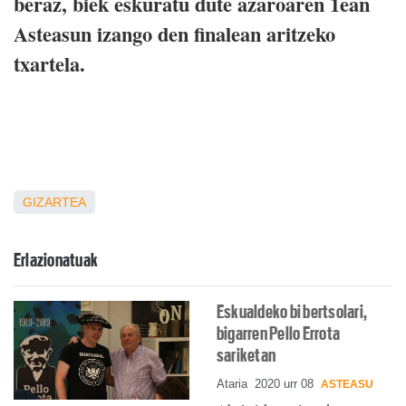
beraz, biek eskuratu dute azaroaren 1ean
Asteasun izango den finalean aritzeko
txartela.
GIZARTEA
Erlazionatuak
Eskualdeko bi bertsolari,
bigarren Pello Errota
sariketan
Ataria
2020 urr 08
ASTEASU