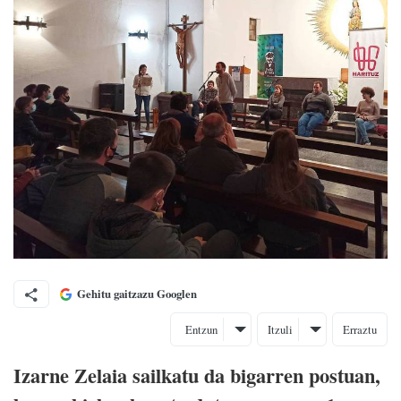
Gehitu gaitzazu Googlen
Entzun
Itzuli
Erraztu
Izarne Zelaia sailkatu da bigarren postuan,