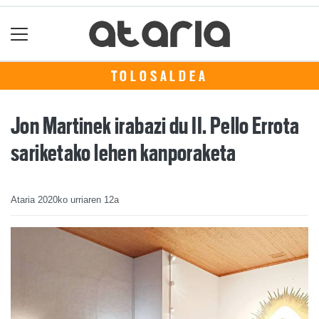
TOLOSALDEA
Jon Martinek irabazi du II. Pello Errota
sariketako lehen kanporaketa
Ataria
2020ko urriaren 12a