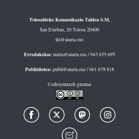
Tolosaldeko Komunikazio Taldea S.M.
San Esteban, 20 Tolosa 20400
tkt@ataria.eus
Erredakzioa:
ataria@ataria.eus
/ 943 655 695
Publizitatea:
publi@ataria.eus
/ 661 678 818
Codesyntaxek garatua