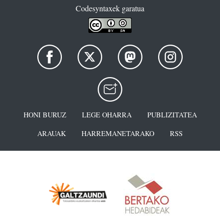
Codesyntaxek garatua
HONI BURUZ
LEGE OHARRA
PUBLIZITATEA
ARAUAK
HARREMANETARAKO
RSS