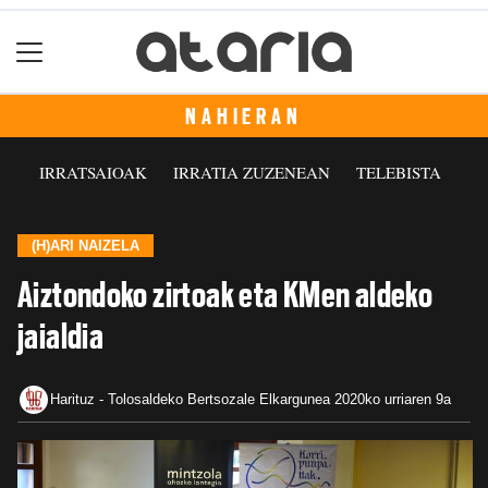
NAHIERAN
IRRATSAIOAK
IRRATIA ZUZENEAN
TELEBISTA
(H)ARI NAIZELA
Aiztondoko zirtoak eta KMen aldeko
jaialdia
Harituz - Tolosaldeko Bertsozale Elkargunea
2020ko urriaren 9a