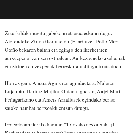
Zizurkildik mugitu gabeko irratsaioa eskaini dugu.
Aiztondoko Zirtoa ikertuko du (H)arituzek Pello Mari
Otaño bekaren baitan eta egingo den ikerketaren
aurkezpena izan zen ostiralean. Aurkezpeneko azalpenak
eta zirtoen antzezpenak berreskuratu ditugu irratsaioan.
Horrez gain, Amaia Agirreren aginduetara, Malaien
Lujanbio, Harituz Mujika, Ohiana Iguaran, Anjel Mari
Peñagarikano eta Amets Arzallusek egindako bertso
saioko hainbat bertsoaldi entzun ditugu.
Irratsaio amaierako kantua: "Tolosako neskatxak" (II.
Karlistadetako bertso sorta) letra: anonimoa / musika: