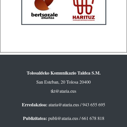
Tolosaldeko Komunikazio Taldea S.M.
San Esteban, 20 Tolosa 20400
tkt@ataria.eus
Erredakzioa:
ataria@ataria.eus
/ 943 655 695
Publizitatea:
publi@ataria.eus
/ 661 678 818