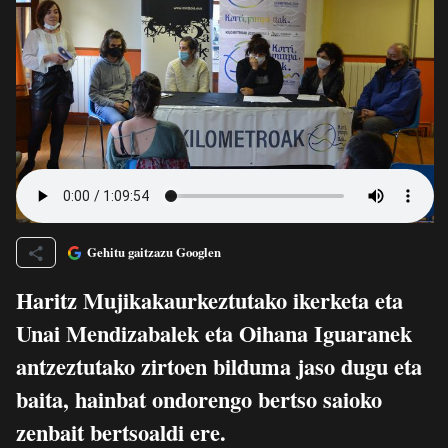
Gehitu gaitzazu Googlen
Haritz Mujikakaurkeztutako ikerketa eta
Unai Mendizabalek eta Oihana Iguaranek
antzeztutako zirtoen bilduma jaso dugu eta
baita, hainbat ondorengo bertso saioko
zenbait bertsoaldi ere.