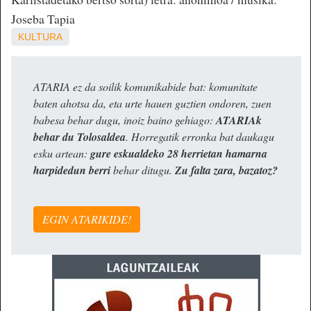
Joseba Tapia
KULTURA
ATARIA ez da soilik komunikabide bat: komunitate
baten ahotsa da, eta urte hauen guztien ondoren, zuen
babesa behar dugu, inoiz baino gehiago:
ATARIAk
behar du Tolosaldea
. Horregatik erronka bat daukagu
esku artean:
gure eskualdeko 28 herrietan hamarna
harpidedun berri
behar ditugu.
Zu falta zara, bazatoz?
EGIN ATARIKIDE!