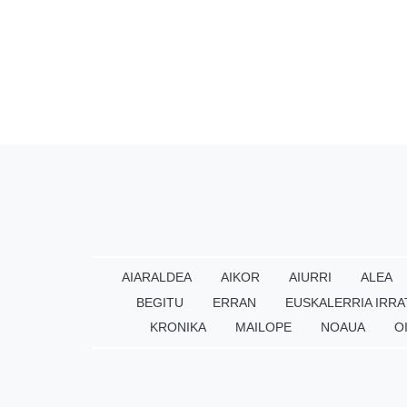
AIARALDEA
AIKOR
AIURRI
ALEA
BEGITU
ERRAN
EUSKALERRIA IRRA
KRONIKA
MAILOPE
NOAUA
O