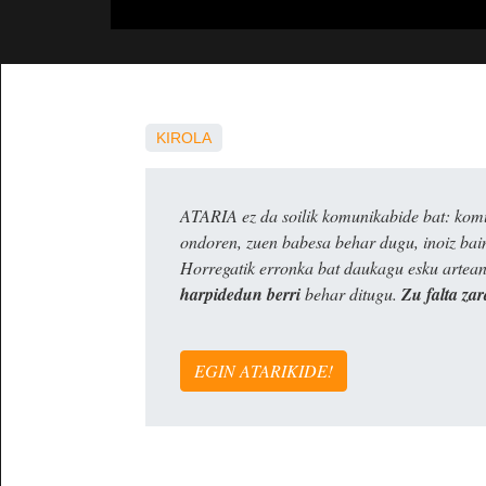
KIROLA
ATARIA ez da soilik komunikabide bat: komun
ondoren, zuen babesa behar dugu, inoiz ba
Horregatik erronka bat daukagu esku artea
harpidedun berri
behar ditugu.
Zu falta zar
EGIN ATARIKIDE!