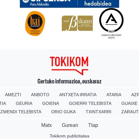
Gertuko informazioa, euskaraz
AMEZTI
ANBOTO
ANTXETA IRRATIA
ATARIA
AZP
TIA
GEURIA
GOIENA
GOIERRI TELEBISTA
GUAIXE
IZMENDI TELEBISTA
ORIO GUKA
TXINTXARRI
ZARAUT
Matx
Gurean
Ttap
Tokikom publizitatea