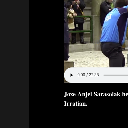
Joxe Anjel Sarasolak he
Irratian.