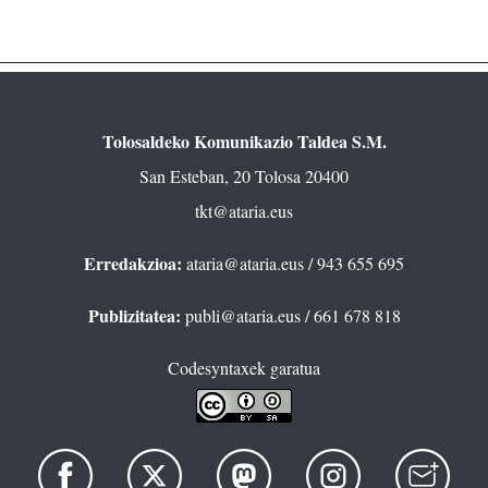
Tolosaldeko Komunikazio Taldea S.M.
San Esteban, 20 Tolosa 20400
tkt@ataria.eus
Erredakzioa:
ataria@ataria.eus
/ 943 655 695
Publizitatea:
publi@ataria.eus
/ 661 678 818
Codesyntaxek garatua