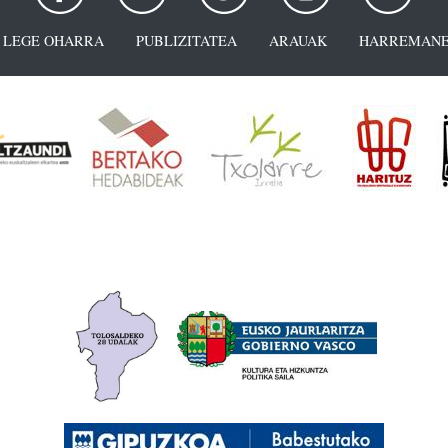
LEGE OHARRA
PUBLIZITATEA
ARAUAK
HARREMANE