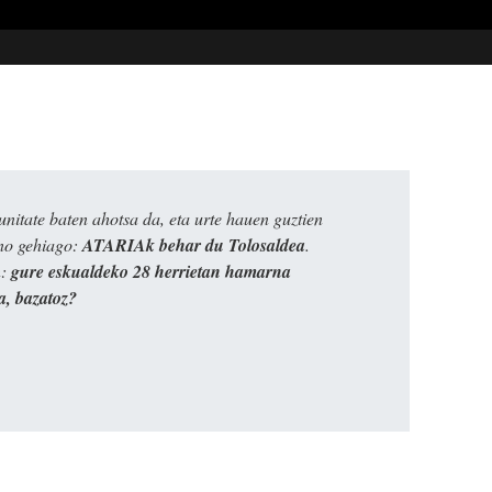
itate baten ahotsa da, eta urte hauen guztien
ino gehiago:
ATARIAk behar du Tolosaldea
.
n:
gure eskualdeko 28 herrietan hamarna
a, bazatoz?