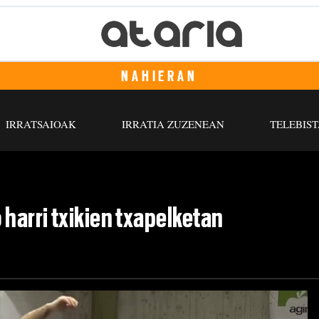
NAHIERAN
IRRATSAIOAK
IRRATIA ZUZENEAN
TELEBIST
harri txikien txapelketan