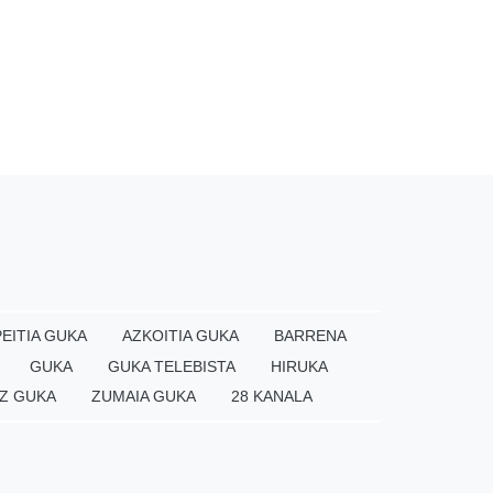
EITIA GUKA
AZKOITIA GUKA
BARRENA
GUKA
GUKA TELEBISTA
HIRUKA
Z GUKA
ZUMAIA GUKA
28 KANALA