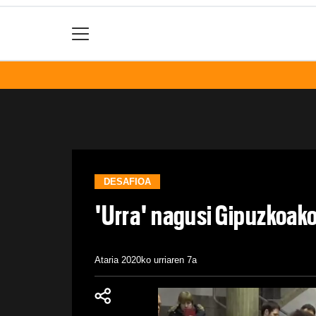
DESAFIOA
'Urra' nagusi Gipuzkoako 
Ataria
2020ko urriaren 7a