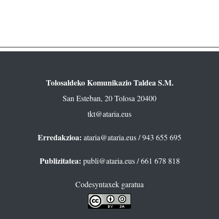
Tolosaldeko Komunikazio Taldea S.M.
San Esteban, 20 Tolosa 20400
tkt@ataria.eus
Erredakzioa:
ataria@ataria.eus
/ 943 655 695
Publizitatea:
publi@ataria.eus
/ 661 678 818
Codesyntaxek garatua