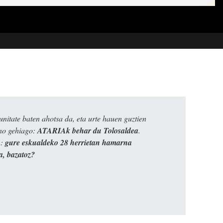
itate baten ahotsa da, eta urte hauen guztien
ino gehiago:
ATARIAk behar du Tolosaldea
.
n:
gure eskualdeko 28 herrietan hamarna
a, bazatoz?