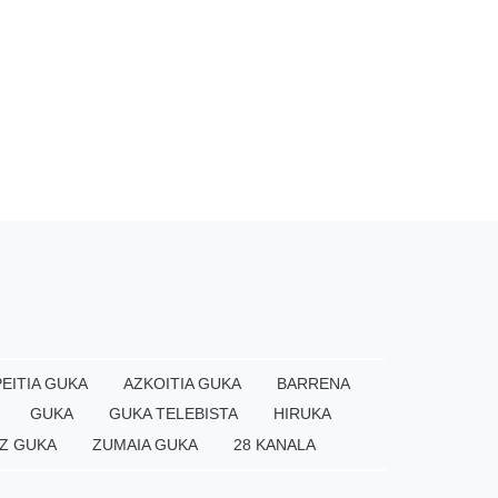
EITIA GUKA
AZKOITIA GUKA
BARRENA
GUKA
GUKA TELEBISTA
HIRUKA
Z GUKA
ZUMAIA GUKA
28 KANALA