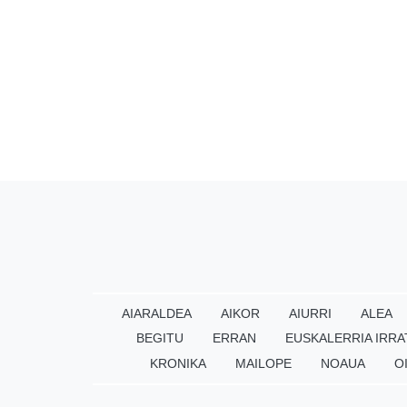
AIARALDEA
AIKOR
AIURRI
ALEA
BEGITU
ERRAN
EUSKALERRIA IRRA
KRONIKA
MAILOPE
NOAUA
O