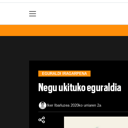
EGURALDI IRAGARPENA
Negu ukituko eguraldia
Iker Ibarluzea
2020ko urriaren 2a