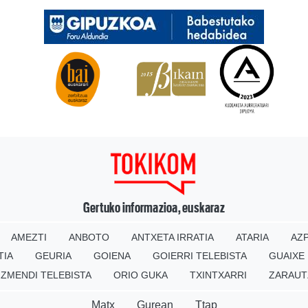
Gertuko informazioa, euskaraz
AMEZTI
ANBOTO
ANTXETA IRRATIA
ATARIA
AZP
TIA
GEURIA
GOIENA
GOIERRI TELEBISTA
GUAIXE
IZMENDI TELEBISTA
ORIO GUKA
TXINTXARRI
ZARAUT
Matx
Gurean
Ttap