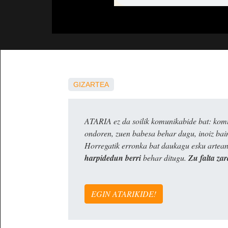
GIZARTEA
ATARIA ez da soilik komunikabide bat: komun
ondoren, zuen babesa behar dugu, inoiz ba
Horregatik erronka bat daukagu esku artea
harpidedun berri
behar ditugu.
Zu falta zar
EGIN ATARIKIDE!