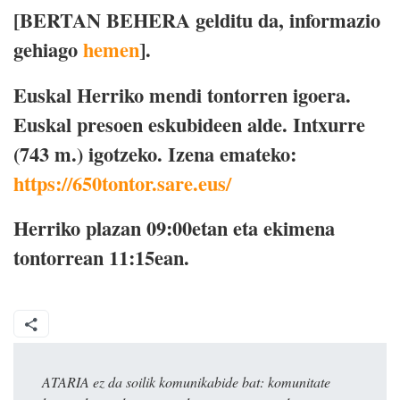
[BERTAN BEHERA gelditu da, informazio
gehiago
hemen
].
Euskal Herriko mendi tontorren igoera.
Euskal presoen eskubideen alde. Intxurre
(743 m.) igotzeko. Izena emateko:
https://650tontor.sare.eus/
Herriko plazan 09:00etan eta ekimena
tontorrean 11:15ean.
ATARIA ez da soilik komunikabide bat: komunitate