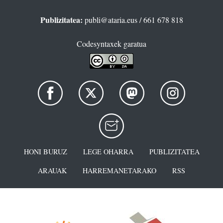
Publizitatea:
publi@ataria.eus
/ 661 678 818
Codesyntaxek garatua
HONI BURUZ
LEGE OHARRA
PUBLIZITATEA
ARAUAK
HARREMANETARAKO
RSS