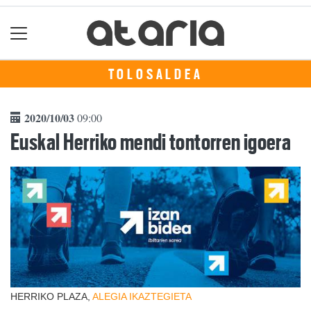
TOLOSALDEA
2020/10/03
09:00
Euskal Herriko mendi tontorren igoera
HERRIKO PLAZA,
ALEGIA
IKAZTEGIETA