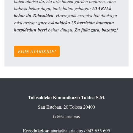
baten ahotsa da, eta urte hauen guztien ondoren, zuen
babesa behar dugu, inoiz baino gehiago:
ATARIAk
behar du Tolosaldea
. Horregatik erronka bat daukagu
esku artean:
gure eskualdeko 28 herrietan hamarna
harpidedun berri
behar ditugu.
Zu falta zara, bazatoz?
EGIN ATARIKIDE!
Tolosaldeko Komunikazio Taldea S.M.
San Esteban, 20 Tolosa 20400
tkt@ataria.eus
Erredakzioa:
ataria@ataria.eus
/ 943 655 695