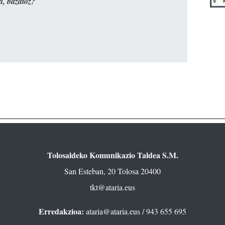
a, bazatoz?
Tolosaldeko Komunikazio Taldea S.M.
San Esteban, 20 Tolosa 20400
tkt@ataria.eus
Erredakzioa:
ataria@ataria.eus
/ 943 655 695