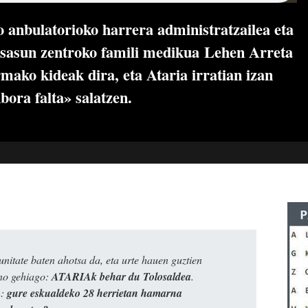
anbulatorioko harrera administratzailea eta
osasun zentroko famili medikua Lehen Arreta
mako kideak dira, eta Ataria irratian izan
bora falta» salatzen.
itate baten ahotsa da, eta urte hauen guztien
ino gehiago:
ATARIAk behar du Tolosaldea
.
n:
gure eskualdeko 28 herrietan hamarna