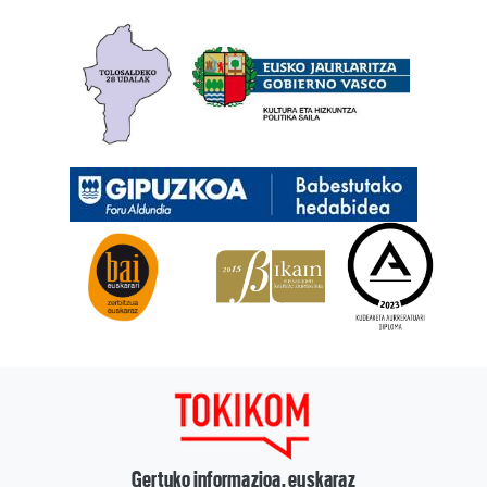
Gertuko informazioa, euskaraz