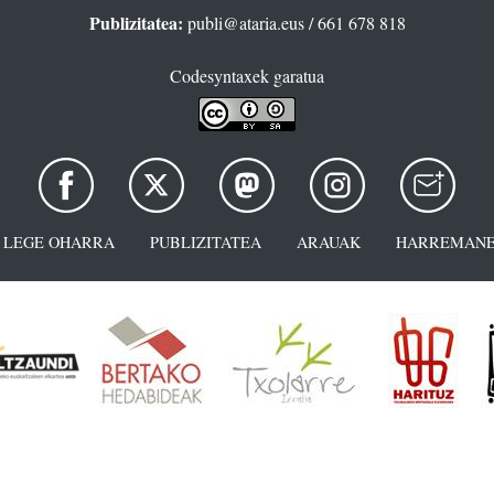
Publizitatea:
publi@ataria.eus
/ 661 678 818
Codesyntaxek garatua
LEGE OHARRA
PUBLIZITATEA
ARAUAK
HARREMANE