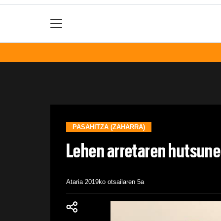
PASAHITZA (ZAHARRA)
Lehen arretaren hutsun
Ataria
2019ko otsailaren 5a