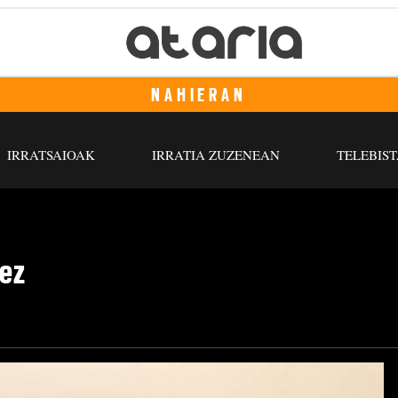
NAHIERAN
IRRATSAIOAK
IRRATIA ZUZENEAN
TELEBIST
eez