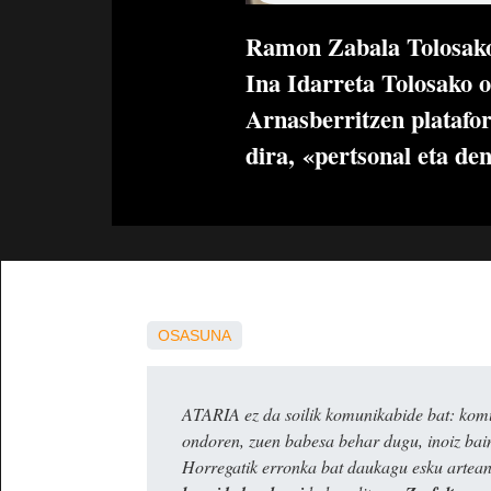
Ramon Zabala Tolosako 
Ina Idarreta Tolosako 
Arnasberritzen platafor
dira, «pertsonal eta den
OSASUNA
ATARIA ez da soilik komunikabide bat: komun
ondoren, zuen babesa behar dugu, inoiz ba
Horregatik erronka bat daukagu esku artea