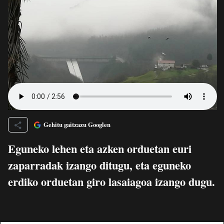
Gehitu gaitzazu Googlen
Eguneko lehen eta azken orduetan euri
zaparradak izango ditugu, eta eguneko
erdiko orduetan giro lasaiagoa izango dugu.