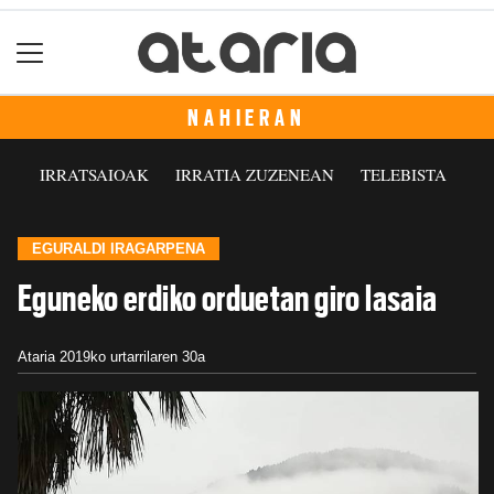
NAHIERAN
IRRATSAIOAK
IRRATIA ZUZENEAN
TELEBISTA
EGURALDI IRAGARPENA
Eguneko erdiko orduetan giro lasaia
Ataria
2019ko urtarrilaren 30a