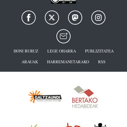
HONI BURUZ
LEGE OHARRA
PUBLIZITATEA
ARAUAK
HARREMANETARAKO
RSS