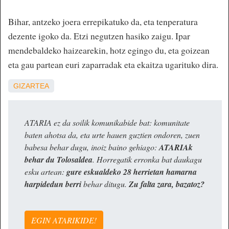
Bihar, antzeko joera errepikatuko da, eta tenperatura
dezente igoko da. Etzi negutzen hasiko zaigu. Ipar
mendebaldeko haizearekin, hotz egingo du, eta goizean
eta gau partean euri zaparradak eta ekaitza ugarituko dira.
GIZARTEA
ATARIA ez da soilik komunikabide bat: komunitate
baten ahotsa da, eta urte hauen guztien ondoren, zuen
babesa behar dugu, inoiz baino gehiago:
ATARIAk
behar du Tolosaldea
. Horregatik erronka bat daukagu
esku artean:
gure eskualdeko 28 herrietan hamarna
harpidedun berri
behar ditugu.
Zu falta zara, bazatoz?
EGIN ATARIKIDE!