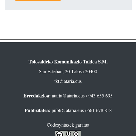
Tolosaldeko Komunikazio Taldea S.M.
San Esteban, 20 Tolosa 20400
tkt@ataria.eus
Erredakzioa:
ataria@ataria.eus
/ 943 655 695
Publizitatea:
publi@ataria.eus
/ 661 678 818
Codesyntaxek garatua