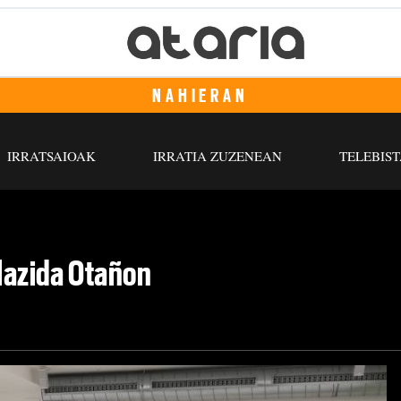
NAHIERAN
IRRATSAIOAK
IRRATIA ZUZENEAN
TELEBIST
Plazida Otañon