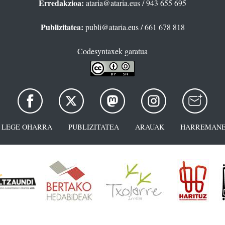
Erredakzioa:
ataria@ataria.eus
/ 943 655 695
Publizitatea:
publi@ataria.eus
/ 661 678 818
Codesyntaxek garatua
LEGE OHARRA
PUBLIZITATEA
ARAUAK
HARREMANE