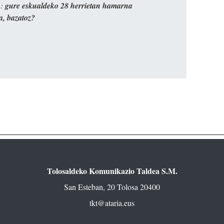
n:
gure eskualdeko 28 herrietan hamarna
a, bazatoz?
Tolosaldeko Komunikazio Taldea S.M.
San Esteban, 20 Tolosa 20400
tkt@ataria.eus