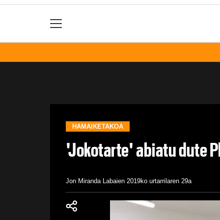
HAMAIKETAKOA
'Jokotarte' abiatu dute 
Jon Miranda Labaien
2019ko urtarrilaren 29a