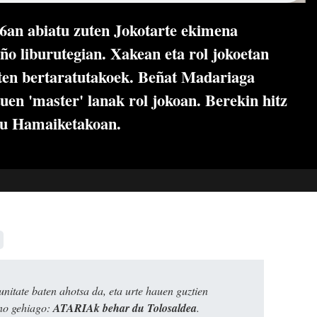
26an abiatu zuten Jokotarte ekimena
o liburutegian. Xakean eta rol jokoetan
uten bertaratutakoek. Beñat Madariaga
tuen 'master' lanak rol jokoan. Berekin hitz
gu Hamaiketakoan.
itate baten ahotsa da, eta urte hauen guztien
ino gehiago:
ATARIAk behar du Tolosaldea
.