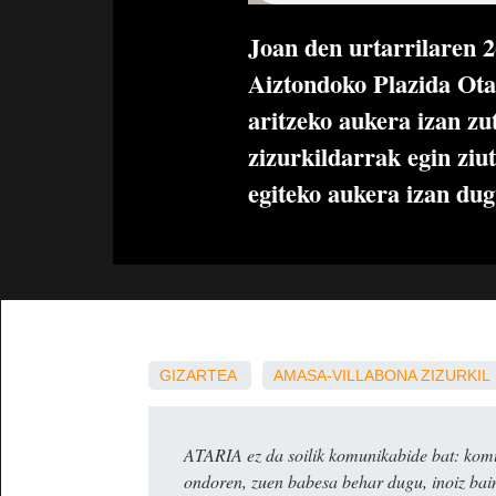
Joan den urtarrilaren 
Aiztondoko Plazida Otañ
aritzeko aukera izan z
zizurkildarrak egin ziu
egiteko aukera izan du
GIZARTEA
AMASA-VILLABONA
ZIZURKIL
ATARIA ez da soilik komunikabide bat: komun
ondoren, zuen babesa behar dugu, inoiz ba