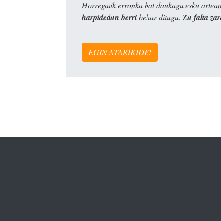
Horregatik erronka bat daukagu esku artea
harpidedun berri
behar ditugu.
Zu falta zar
EGIN ATARIKIDE!