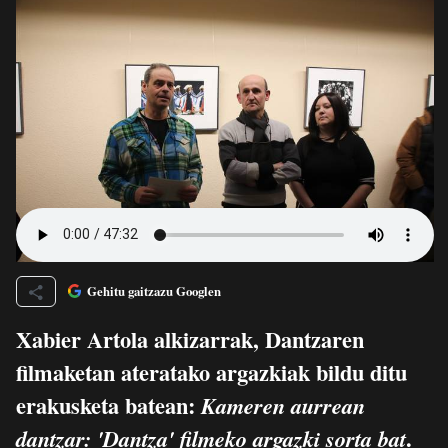
Gehitu gaitzazu Googlen
Xabier Artola alkizarrak, Dantzaren
filmaketan ateratako argazkiak bildu ditu
erakusketa batean:
Kameren aurrean
.
dantzar: 'Dantza' filmeko argazki sorta bat