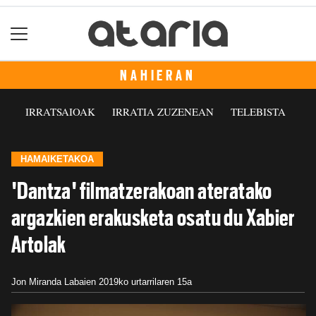
NAHIERAN
IRRATSAIOAK
IRRATIA ZUZENEAN
TELEBISTA
HAMAIKETAKOA
'Dantza' filmatzerakoan ateratako
argazkien erakusketa osatu du Xabier
Artolak
Jon Miranda Labaien
2019ko urtarrilaren 15a