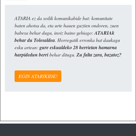
ATARIA ez da soilik komunikabide bat: komunitate
baten ahotsa da, eta urte hauen guztien ondoren, zuen
babesa behar dugu, inoiz baino gehiago:
ATARIAk
behar du Tolosaldea
. Horregatik erronka bat daukagu
esku artean:
gure eskualdeko 28 herrietan hamarna
harpidedun berri
behar ditugu.
Zu falta zara, bazatoz?
EGIN ATARIKIDE!