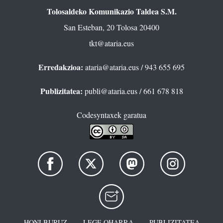
Tolosaldeko Komunikazio Taldea S.M.
San Esteban, 20 Tolosa 20400
tkt@ataria.eus
Erredakzioa:
ataria@ataria.eus
/ 943 655 695
Publizitatea:
publi@ataria.eus
/ 661 678 818
Codesyntaxek garatua
HONI BURUZ
LEGE OHARRA
PUBLIZITATEA