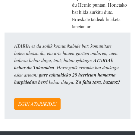
du Hernio puntan. Horietako
bat hilda aurkitu dute.
Erreskate taldeak bilaketa
lanetan ari …
ATARIA ez da soilik komunikabide bat: komunitate
baten ahotsa da, eta urte hauen guztien ondoren, zuen
babesa behar dugu, inoiz baino gehiago:
ATARIAk
behar du Tolosaldea
. Horregatik erronka bat daukagu
esku artean:
gure eskualdeko 28 herrietan hamarna
harpidedun berri
behar ditugu.
Zu falta zara, bazatoz?
EGIN ATARIKIDE!