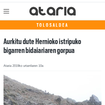
TOLOSALDEA
Aurkitu dute Hernioko istripuko
bigarren bidaiariaren gorpua
Ataria
2019ko urtarrilaren 10a