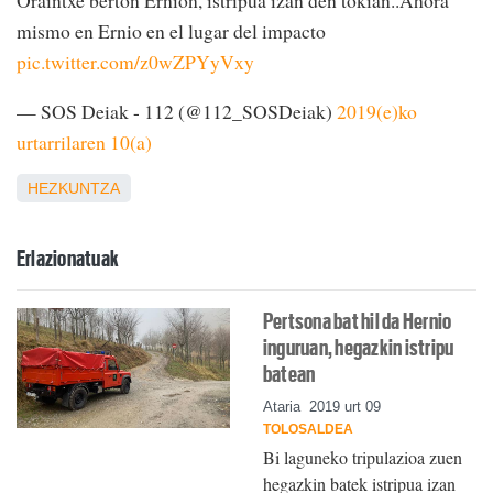
mismo en Ernio en el lugar del impacto
pic.twitter.com/z0wZPYyVxy
— SOS Deiak - 112 (@112_SOSDeiak)
2019(e)ko
urtarrilaren 10(a)
HEZKUNTZA
Erlazionatuak
Pertsona bat hil da Hernio
inguruan, hegazkin istripu
batean
Ataria
2019 urt 09
TOLOSALDEA
Bi laguneko tripulazioa zuen
hegazkin batek istripua izan