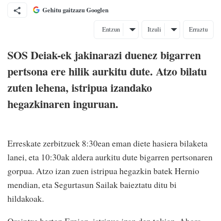
Gehitu gaitzazu Googlen
Entzun
Itzuli
Erraztu
SOS Deiak-ek jakinarazi duenez bigarren
pertsona ere hilik aurkitu dute. Atzo bilatu
zuten lehena, istripua izandako
hegazkinaren inguruan.
Erreskate zerbitzuek 8:30ean eman diete hasiera bilaketa
lanei, eta 10:30ak aldera aurkitu dute bigarren pertsonaren
gorpua. Atzo izan zuen istripua hegazkin batek Hernio
mendian, eta Segurtasun Sailak baieztatu ditu bi
hildakoak.
Oraintxe berton Ernion, istripua izan den tokian..Ahora