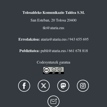
Tolosaldeko Komunikazio Taldea S.M.
San Esteban, 20 Tolosa 20400
tkt@ataria.eus
Erredakzioa:
ataria@ataria.eus
/ 943 655 695
Publizitatea:
publi@ataria.eus
/ 661 678 818
Codesyntaxek garatua