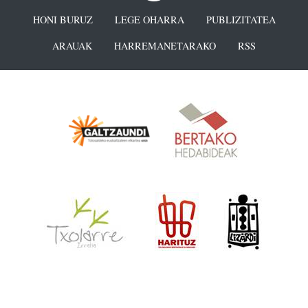
HONI BURUZ
LEGE OHARRA
PUBLIZITATEA
ARAUAK
HARREMANETARAKO
RSS