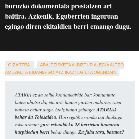
buruzko dokumentala prestatzen ari
baitira. Azkenik, Eguberrien inguruan
egingo diren ekitaldien berri emango dugu.
GIZARTEA
ABALTZISKETA
ALBIZTUR
ALEGIA
ALTZO
AMEZKETA
BIDANIA-GOIATZ
IKAZTEGIETA
ORENDAIN
ATARIA ez da soilik komunikabide bat: komunitate
baten ahotsa da, eta urte hauen guztien ondoren, zuen
babesa behar dugu, inoiz baino gehiago:
ATARIAk
behar du Tolosaldea
. Horregatik erronka bat daukagu
esku artean:
gure eskualdeko 28 herrietan hamarna
harpidedun berri
behar ditugu.
Zu falta zara, bazatoz?