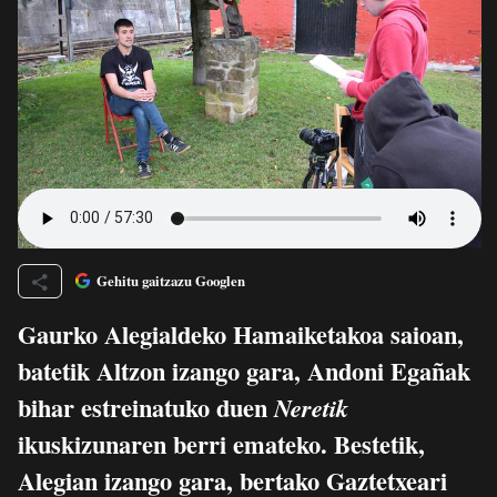
Gehitu gaitzazu Googlen
Gaurko Alegialdeko Hamaiketakoa saioan,
batetik Altzon izango gara, Andoni Egañak
bihar estreinatuko duen
Neretik
ikuskizunaren berri emateko. Bestetik,
Alegian izango gara, bertako Gaztetxeari