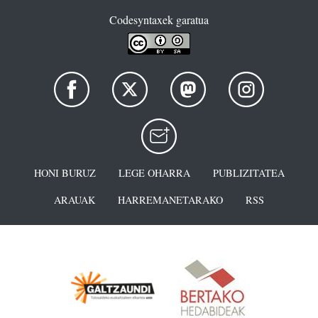
Codesyntaxek garatua
HONI BURUZ
LEGE OHARRA
PUBLIZITATEA
ARAUAK
HARREMANETARAKO
RSS