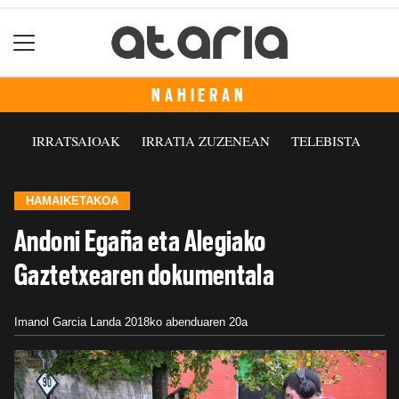
NAHIERAN
IRRATSAIOAK
IRRATIA ZUZENEAN
TELEBISTA
HAMAIKETAKOA
Andoni Egaña eta Alegiako
Gaztetxearen dokumentala
Imanol Garcia Landa
2018ko abenduaren 20a