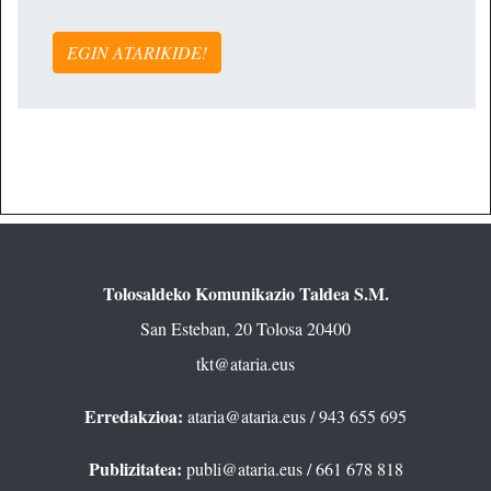
EGIN ATARIKIDE!
Tolosaldeko Komunikazio Taldea S.M.
San Esteban, 20 Tolosa 20400
tkt@ataria.eus
Erredakzioa:
ataria@ataria.eus
/ 943 655 695
Publizitatea:
publi@ataria.eus
/ 661 678 818