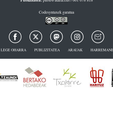
Codesyntaxek garatua
LEGE OHARRA
PUBLIZITATEA
ARAUAK
HARREMANE