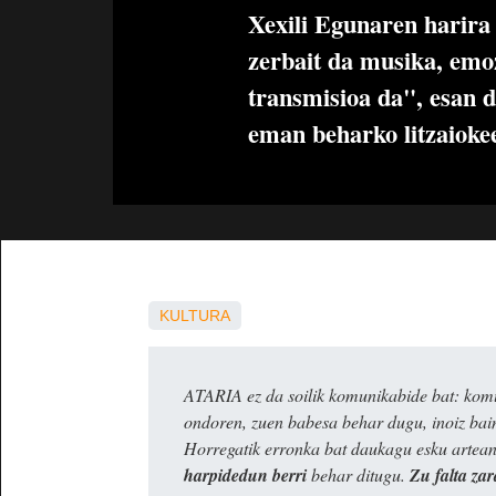
Xexili Egunaren harira 
zerbait da musika, emoz
transmisioa da", esan d
eman beharko litzaiokee
KULTURA
ATARIA ez da soilik komunikabide bat: komun
ondoren, zuen babesa behar dugu, inoiz ba
Horregatik erronka bat daukagu esku artea
harpidedun berri
behar ditugu.
Zu falta zar