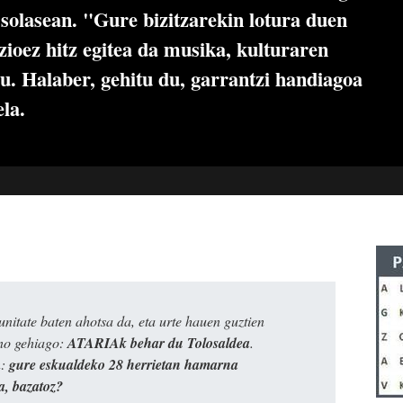
solasean. "Gure bizitzarekin lotura duen
ioez hitz egitea da musika, kulturaren
u. Halaber, gehitu du, garrantzi handiagoa
la.
itate baten ahotsa da, eta urte hauen guztien
ino gehiago:
ATARIAk behar du Tolosaldea
.
n:
gure eskualdeko 28 herrietan hamarna
a, bazatoz?