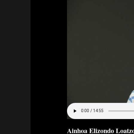
Ainhoa Elizondo Loatzo