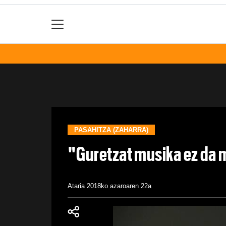
PASAHITZA (ZAHARRA)
"Guretzat musika ez da m
Ataria
2018ko azaroaren 22a