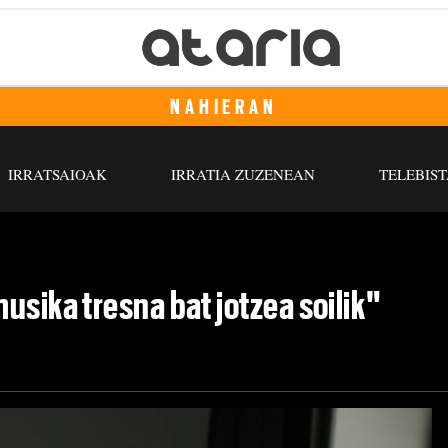
NAHIERAN
IRRATSAIOAK
IRRATIA ZUZENEAN
TELEBIST
usika tresna bat jotzea soilik"