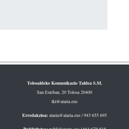
Tolosaldeko Komunikazio Taldea S.M.
San Esteban, 20 Tolosa 20400
tkt@ataria.eus
Erredakzioa:
ataria@ataria.eus
/ 943 655 695
Publizitatea:
publi@ataria.eus
/ 661 678 818