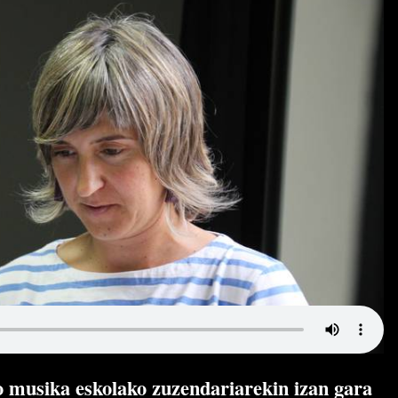
 musika eskolako zuzendariarekin izan gara