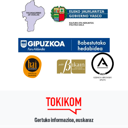
Gertuko informazioa, euskaraz