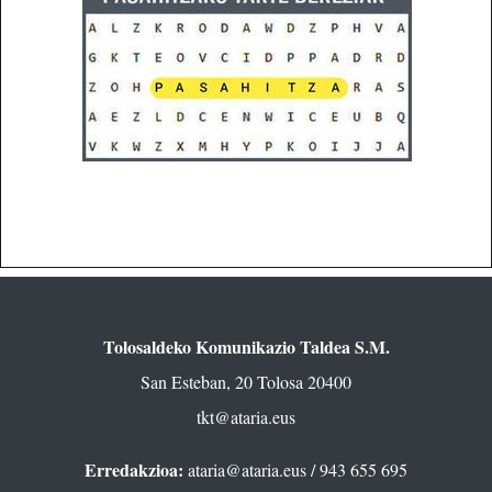
Tolosaldeko Komunikazio Taldea S.M.
San Esteban, 20 Tolosa 20400
tkt@ataria.eus
Erredakzioa:
ataria@ataria.eus
/ 943 655 695