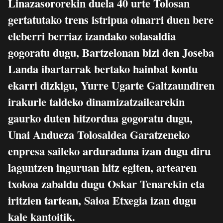
Linazasororekin duela 40 urte Tolosan
gertatutako trens istripua oinarri duen bere
eleberri berriaz izandako solasaldia
gogoratu dugu, Bartzelonan bizi den Joseba
Landa ibartarrak bertako hainbat kontu
ekarri dizkigu, Yurre Ugarte Galtzaundiren
irakurle taldeko dinamizatzailearekin
gaurko duten hitzordua gogoratu dugu,
Unai Andueza Tolosaldea Garatzeneko
enpresa saileko arduraduna izan dugu diru
laguntzen inguruan hitz egiten, artearen
txokoa zabaldu dugu Oskar Tenarekin eta
iritzien tartean, Saioa Etxegia izan dugu
kale kantoitik.