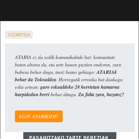
GIZARTEA
ATARIA ez da soilik komunikabide bat: komunitate
baten ahotsa da, eta urte hauen guztien ondoren, zuen
babesa behar dugu, inoiz baino gehiago:
ATARIAk
behar du Tolosaldea
. Horregatik erronka bat daukagu
esku artean:
gure eskualdeko 28 herrietan hamarna
harpidedun berri
behar ditugu.
Zu falta zara, bazatoz?
EGIN ATARIKIDE!