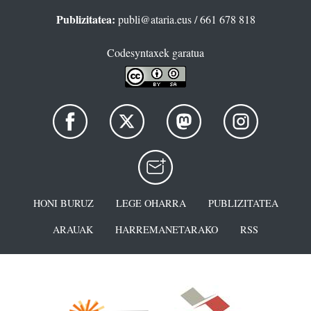
Publizitatea:
publi@ataria.eus
/ 661 678 818
Codesyntaxek garatua
HONI BURUZ
LEGE OHARRA
PUBLIZITATEA
ARAUAK
HARREMANETARAKO
RSS