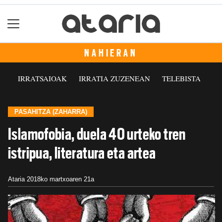
NAHIERAN
IRRATSAIOAK
IRRATIA ZUZENEAN
TELEBISTA
PASAHITZA (ZAHARRA)
Islamofobia, duela 40 urteko tren
istripua, literatura eta artea
Ataria
2018ko martxoaren 21a