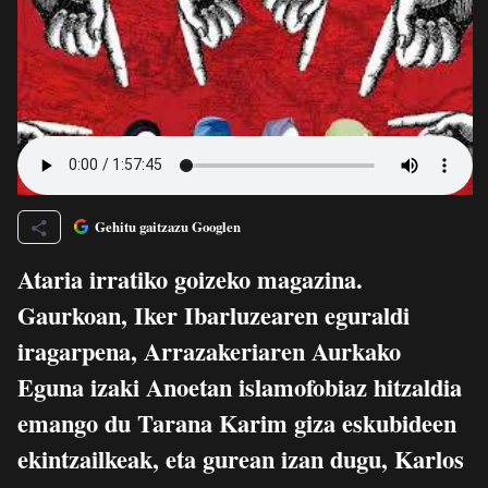
Gehitu gaitzazu Googlen
Ataria irratiko goizeko magazina.
Gaurkoan, Iker Ibarluzearen eguraldi
iragarpena, Arrazakeriaren Aurkako
Eguna izaki Anoetan islamofobiaz hitzaldia
emango du Tarana Karim giza eskubideen
ekintzailkeak, eta gurean izan dugu, Karlos