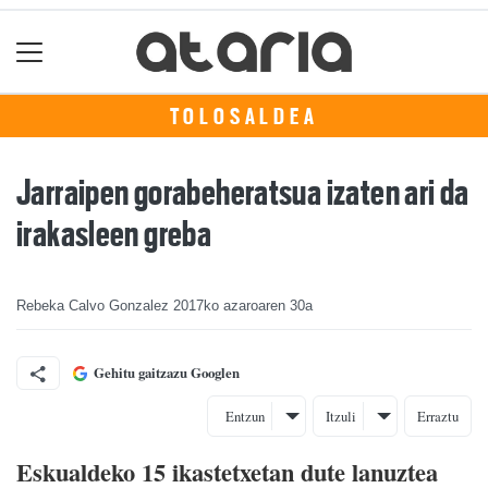
TOLOSALDEA
Jarraipen gorabeheratsua izaten ari da
irakasleen greba
Rebeka Calvo Gonzalez
2017ko azaroaren 30a
Gehitu gaitzazu Googlen
Entzun
Itzuli
Erraztu
Eskualdeko 15 ikastetxetan dute lanuztea