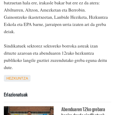
batzuetan hala ere, irakasle bakar bat ere ez da atera:
Abilturren, Altzon, Amezketan eta Berrobin.
Gainontzeko ikastetxeetan, Lanbide Heziketa, Hizkuntza
Eskola eta EPA barne, jarraipen urria izaten ari da greba
deiak.
Sindikatuek sektorez sektoreko borroka asteak izan
dituzte azaroan eta abenduaren 12rako hezkuntza
publikoko langile guztiei zuzendutako greba eguna deitu
dute.
HEZKUNTZA
Erlazionatuak
Abenduaren 12ko grebara