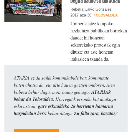
begira daude sindikatuak
Rebeka Calvo Gonzalez
2017 aza 30
TOLOSALDEA
Unibertsitatez kanpoko
hezkuntza publikoan borrokan
daude; hil honetan
sektorekako protestak egin
dituzte eta aste honetan
irakasleen txanda da.
ATARIA ez da soilik komunikabide bat: komunitate
baten ahotsa da, eta urte hauen guztien ondoren, zuen
babesa behar dugu, inoiz baino gehiago:
ATARIAk
behar du Tolosaldea
. Horregatik erronka bat daukagu
esku artean:
gure eskualdeko 28 herrietan hamarna
harpidedun berri
behar ditugu.
Zu falta zara, bazatoz?