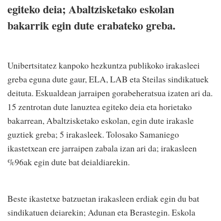
egiteko deia; Abaltzisketako eskolan
bakarrik egin dute erabateko greba.
Unibertsitatez kanpoko hezkuntza publikoko irakasleei
greba eguna dute gaur, ELA, LAB eta Steilas sindikatuek
deituta. Eskualdean jarraipen gorabeheratsua izaten ari da.
15 zentrotan dute lanuztea egiteko deia eta horietako
bakarrean, Abaltzisketako eskolan, egin dute irakasle
guztiek greba; 5 irakasleek. Tolosako Samaniego
ikastetxean ere jarraipen zabala izan ari da; irakasleen
%96ak egin dute bat deialdiarekin.
Beste ikastetxe batzuetan irakasleen erdiak egin du bat
sindikatuen deiarekin; Adunan eta Berastegin. Eskola