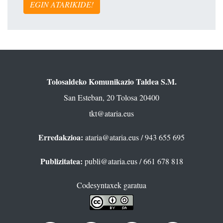
EGIN ATARIKIDE!
Tolosaldeko Komunikazio Taldea S.M.
San Esteban, 20 Tolosa 20400
tkt@ataria.eus
Erredakzioa:
ataria@ataria.eus
/ 943 655 695
Publizitatea:
publi@ataria.eus
/ 661 678 818
Codesyntaxek garatua