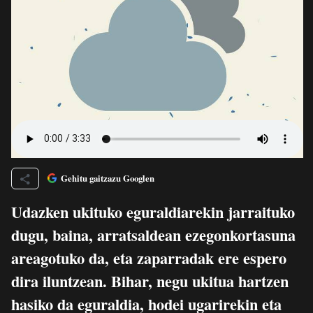
Gehitu gaitzazu Googlen
Udazken ukituko eguraldiarekin jarraituko
dugu, baina, arratsaldean ezegonkortasuna
areagotuko da, eta zaparradak ere espero
dira iluntzean. Bihar, negu ukitua hartzen
hasiko da eguraldia, hodei ugarirekin eta