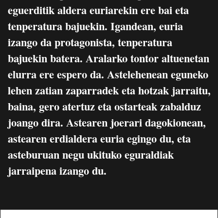
eguerditik aldera euriarekin ere bai eta
tenperatura bajuekin. Igandean, euria
izango da protagonista, tenperatura
bajuekin batera. Aralarko tontor altuenetan
elurra ere espero da. Astelehenean eguneko
lehen zatian zaparradek eta hotzak jarraitu,
baina, gero atertuz eta ostarteak zabalduz
joango dira. Astearen joerari dagokionean,
astearen erdialdera euria egingo du, eta
asteburuan negu ukituko eguraldiak
jarraipena izango du.