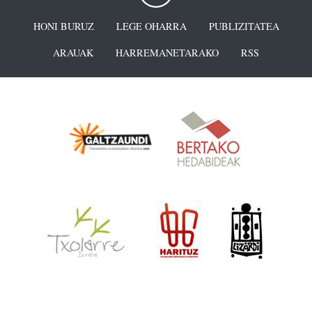
HONI BURUZ
LEGE OHARRA
PUBLIZITATEA
ARAUAK
HARREMANETARAKO
RSS