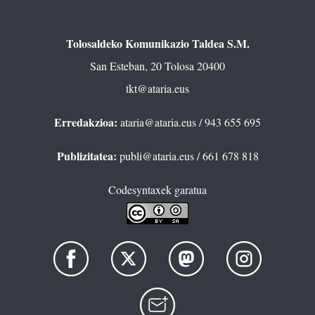
Tolosaldeko Komunikazio Taldea S.M.
San Esteban, 20 Tolosa 20400
tkt@ataria.eus
Erredakzioa:
ataria@ataria.eus
/ 943 655 695
Publizitatea:
publi@ataria.eus
/ 661 678 818
Codesyntaxek garatua