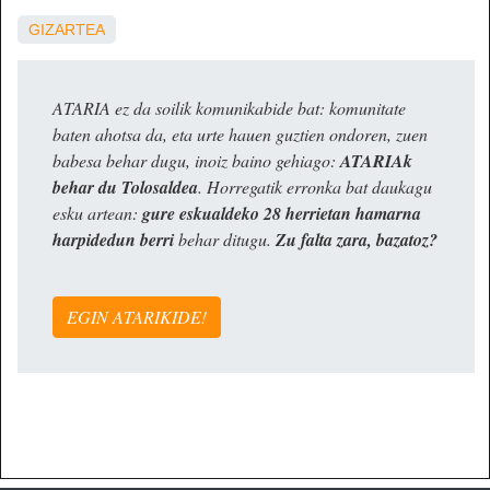
GIZARTEA
ATARIA ez da soilik komunikabide bat: komunitate
baten ahotsa da, eta urte hauen guztien ondoren, zuen
babesa behar dugu, inoiz baino gehiago:
ATARIAk
behar du Tolosaldea
. Horregatik erronka bat daukagu
esku artean:
gure eskualdeko 28 herrietan hamarna
harpidedun berri
behar ditugu.
Zu falta zara, bazatoz?
EGIN ATARIKIDE!