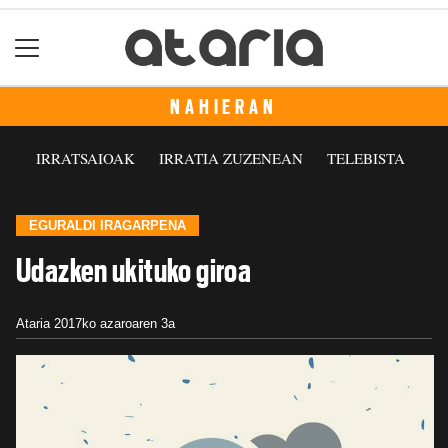
NAHIERAN
IRRATSAIOAK
IRRATIA ZUZENEAN
TELEBISTA
EGURALDI IRAGARPENA
Udazken ukituko giroa
Ataria
2017ko azaroaren 3a