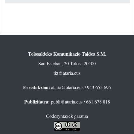
Tolosaldeko Komunikazio Taldea S.M.
San Esteban, 20 Tolosa 20400
tkt@ataria.eus
Erredakzioa:
ataria@ataria.eus
/ 943 655 695
Publizitatea:
publi@ataria.eus
/ 661 678 818
Codesyntaxek garatua