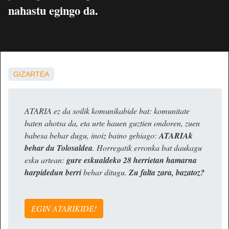
nahastu egingo da.
GIZARTEA
ATARIA ez da soilik komunikabide bat: komunitate
baten ahotsa da, eta urte hauen guztien ondoren, zuen
babesa behar dugu, inoiz baino gehiago:
ATARIAk
behar du Tolosaldea
. Horregatik erronka bat daukagu
esku artean:
gure eskualdeko 28 herrietan hamarna
harpidedun berri
behar ditugu.
Zu falta zara, bazatoz?
EGIN ATARIKIDE!