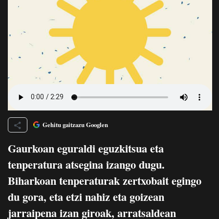
Gehitu gaitzazu Googlen
Gaurkoan eguraldi eguzkitsua eta
tenperatura atsegina izango dugu.
Biharkoan tenperaturak zertxobait egingo
du gora, eta etzi nahiz eta goizean
jarraipena izan giroak, arratsaldean