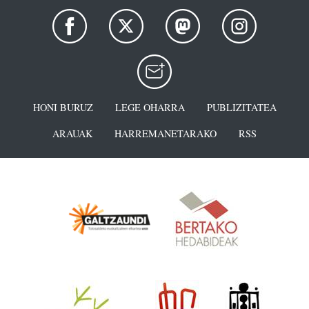
HONI BURUZ
LEGE OHARRA
PUBLIZITATEA
ARAUAK
HARREMANETARAKO
RSS