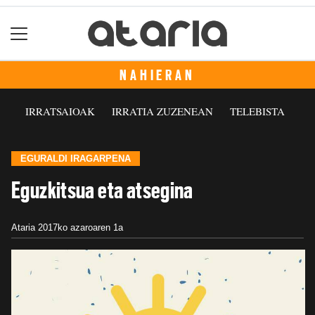
NAHIERAN
IRRATSAIOAK
IRRATIA ZUZENEAN
TELEBISTA
EGURALDI IRAGARPENA
Eguzkitsua eta atsegina
Ataria
2017ko azaroaren 1a