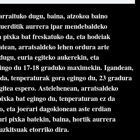
arraituko dugu, baina, atzokoa baino
guerditik aurrera ipar mendebaldeko
 pixka bat freskatuko da, eta hodeiak
tean, arratsaldeko lehen ordura arte
dugu, euria egiteko aukerekin, eta
ingo du 17-18 graduko maximekin. Igandean,
 da, tenperaturak gora egingo du, 23 gradura
egitea espero. Astelehenean, arratsaldeko
pixka bat egingo du, tenperaturan ez da
o, eta joerari dagokionean aste erdian
uri pixka batekin, baina, hortik aurrera
uzkitsuak etorriko dira.