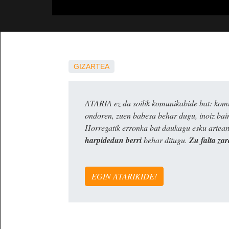
GIZARTEA
ATARIA ez da soilik komunikabide bat: komun
ondoren, zuen babesa behar dugu, inoiz ba
Horregatik erronka bat daukagu esku artea
harpidedun berri
behar ditugu.
Zu falta zar
EGIN ATARIKIDE!