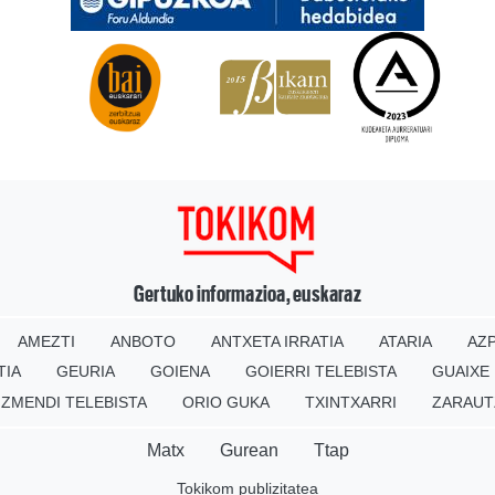
Gertuko informazioa, euskaraz
AMEZTI
ANBOTO
ANTXETA IRRATIA
ATARIA
AZP
TIA
GEURIA
GOIENA
GOIERRI TELEBISTA
GUAIXE
IZMENDI TELEBISTA
ORIO GUKA
TXINTXARRI
ZARAUT
Matx
Gurean
Ttap
Tokikom publizitatea