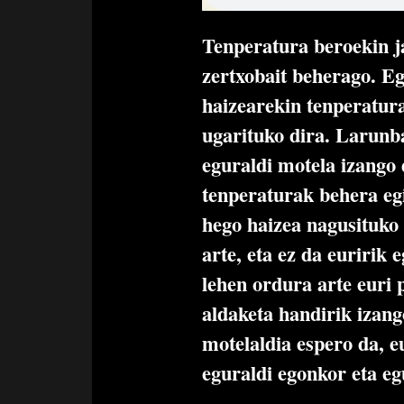
Tenperatura beroekin j
zertxobait beherago. E
haizearekin tenperatura
ugarituko dira. Larunba
eguraldi motela izango 
tenperaturak behera eg
hego haizea nagusituko
arte, eta ez da euririk 
lehen ordura arte euri 
aldaketa handirik izang
motelaldia espero da, e
eguraldi egonkor eta eg