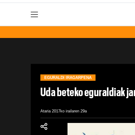
EGURALDI IRAGARPENA
Uda beteko eguraldiak ja
Ataria
2017ko irailaren 29a