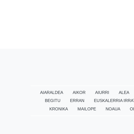
AIARALDEA
AIKOR
AIURRI
ALEA
BEGITU
ERRAN
EUSKALERRIA IRRA
KRONIKA
MAILOPE
NOAUA
O