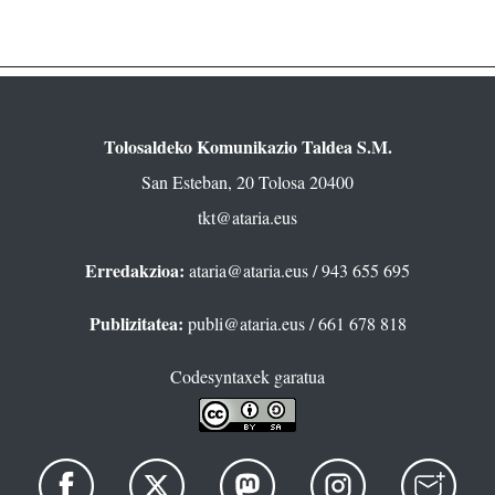
Tolosaldeko Komunikazio Taldea S.M.
San Esteban, 20 Tolosa 20400
tkt@ataria.eus
Erredakzioa:
ataria@ataria.eus
/ 943 655 695
Publizitatea:
publi@ataria.eus
/ 661 678 818
Codesyntaxek garatua