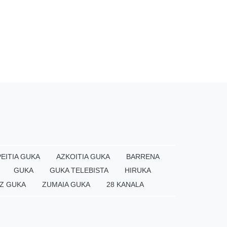
EITIA GUKA
AZKOITIA GUKA
BARRENA
GUKA
GUKA TELEBISTA
HIRUKA
Z GUKA
ZUMAIA GUKA
28 KANALA