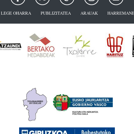
LEGE OHARRA
PUBLIZITATEA
ARAUAK
HARREMANE