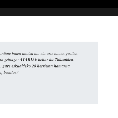
itate baten ahotsa da, eta urte hauen guztien
ino gehiago:
ATARIAk behar du Tolosaldea
.
n:
gure eskualdeko 28 herrietan hamarna
a, bazatoz?