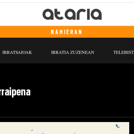
NAHIERAN
IRRATSAIOAK
IRRATIA ZUZENEAN
TELEBIST
rraipena