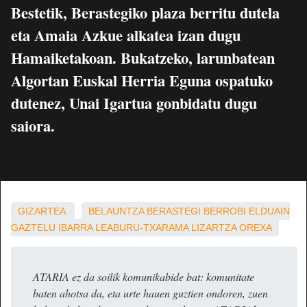
Bestetik, Berastegiko plaza berritu dutela
eta Amaia Azkue alkatea izan dugu
Hamaiketakoan. Bukatzeko, larunbatean
Algortan Euskal Herria Eguna ospatuko
dutenez, Unai Igartua gonbidatu dugu
saiora.
GIZARTEA
BELAUNTZA
BERASTEGI
BERROBI
ELDUAIN
GAZTELU
IBARRA
LEABURU-TXARAMA
LIZARTZA
OREXA
ATARIA ez da soilik komunikabide bat: komunitate
baten ahotsa da, eta urte hauen guztien ondoren, zuen