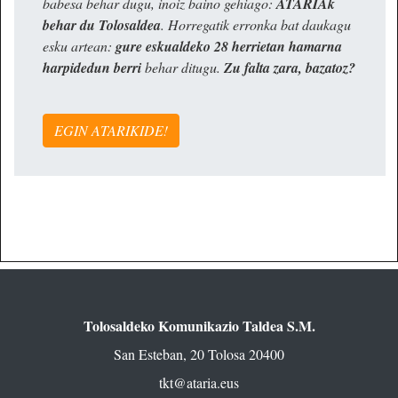
babesa behar dugu, inoiz baino gehiago:
ATARIAk
behar du Tolosaldea
. Horregatik erronka bat daukagu
esku artean:
gure eskualdeko 28 herrietan hamarna
harpidedun berri
behar ditugu.
Zu falta zara, bazatoz?
EGIN ATARIKIDE!
Tolosaldeko Komunikazio Taldea S.M.
San Esteban, 20 Tolosa 20400
tkt@ataria.eus