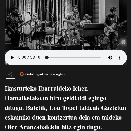
Gehitu gaitzazu Googlen
Ikasturteko Ibarraldeko lehen
Hamaiketakoan hiru geldialdi egingo
ditugu. Batetik, Lou Topet taldeak Gaztelun
eskainiko duen kontzertua dela eta taldeko
Oier Aranzabalekin hitz egin dugu.