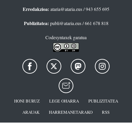
Erredakzioa:
ataria@ataria.eus
/ 943 655 695
Publizitatea:
publi@ataria.eus
/ 661 678 818
Codesyntaxek garatua
HONI BURUZ
LEGE OHARRA
PUBLIZITATEA
ARAUAK
HARREMANETARAKO
RSS