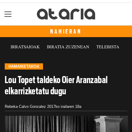
NAHIERAN
IRRATSAIOAK
IRRATIA ZUZENEAN
TELEBISTA
HAMAIKETAKOA
Lou Topet taldeko Oier Aranzabal
elkarrizketatu dugu
Rebeka Calvo Gonzalez
2017ko irailaren 18a