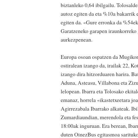
biztanleko 0,64 ibilgailu. Tolosal
autoz egiten da eta %10a bakarrik e
egiten da. «Gure erronka da %54ek
Garatzeneko garapen iraunkorreko 
aurkezpenean.
Europa osoan ospatzen da Mugikort
ostiralean izango da, irailak 22, K
izango dira hitzorduaren harira. Bat
Aduna, Asteasu, Villabona eta Zizu
lelopean. Ibarra eta Tolosako ekital
emanaz, horrela «ikastetxeetara jo
Agirrezabala Ibarrako alkateak. Ib
Zumardiaundian, merendola eta festa
18:00ak inguruan. Era berean, Ibar
duten OinezBus egitasmoa sarituko d