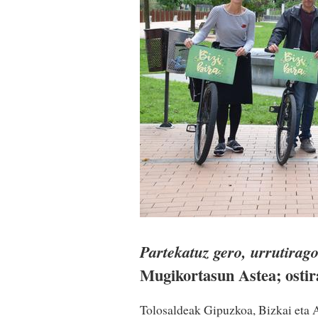
Partekatuz gero, urrutirago
Mugikortasun Astea; osti
Tolosaldeak Gipuzkoa, Bizkai eta A