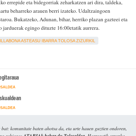
ko errepide eta bidegorriak zeharkatzen ari dira, taldeka,
artu beharreko arauen berri izateko. Udaltzaingoen
staroa. Bukatzeko, Adunan, bihar, herriko plazan gazteei eta
o jarduerak egingo dituzte 16:00etatik aurrera.
ILLABONA
ASTEASU
IBARRA
TOLOSA
ZIZURKIL
egitaraua
OSALDEA
eskualdean
OSALDEA
bat: komunitate baten ahotsa da, eta urte hauen guztien ondoren,
ino gehiago:
ATARIAk behar du Tolosaldea
. Horregatik erronka