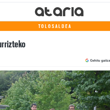
TOLOSALDEA
urrizteko
Gehitu gaitz