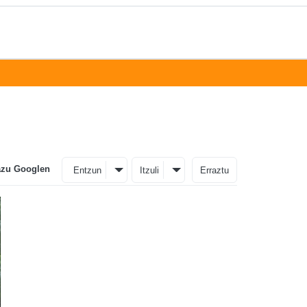
azu Googlen
Entzun
Itzuli
Erraztu