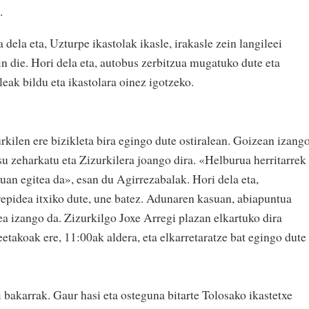
.
ela eta, Uzturpe ikastolak ikasle, irakasle zein langileei
in die. Hori dela eta, autobus zerbitzua mugatuko dute eta
asleak bildu eta ikastolara oinez igotzeko.
kilen ere bizikleta bira egingo dute ostiralean. Goizean izang
su zeharkatu eta Zizurkilera joango dira. «Helburua herritarrek
uan egitea da», esan du Agirrezabalak. Hori dela eta,
repidea itxiko dute, une batez. Adunaren kasuan, abiapuntua
 izango da. Zizurkilgo Joxe Arregi plazan elkartuko dira
eetakoak ere, 11:00ak aldera, eta elkarretaratze bat egingo dute
i bakarrak. Gaur hasi eta osteguna bitarte Tolosako ikastetxe