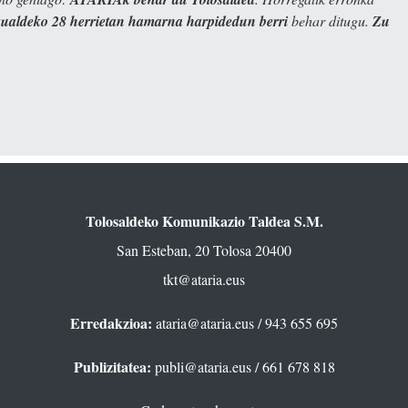
kualdeko 28 herrietan hamarna harpidedun berri
behar ditugu.
Zu
Tolosaldeko Komunikazio Taldea S.M.
San Esteban, 20 Tolosa 20400
tkt@ataria.eus
Erredakzioa:
ataria@ataria.eus
/ 943 655 695
Publizitatea:
publi@ataria.eus
/ 661 678 818