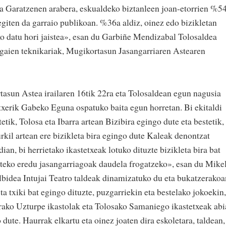
dea Garatzenen arabera, eskualdeko biztanleen joan-etorrien %5
giten da garraio publikoan. %36a aldiz, oinez edo bizikletan
o datu hori jaistea», esan du Garbiñe Mendizabal Tolosaldea
gaien teknikariak, Mugikortasun Jasangarriaren Astearen
asun Astea irailaren 16tik 22ra eta Tolosaldean egun nagusia
otxerik Gabeko Eguna ospatuko baita egun horretan. Bi ekitaldi
etik, Tolosa eta Ibarra artean Bizibira egingo dute eta bestetik,
rkil artean ere bizikleta bira egingo dute Kaleak denontzat
dian, bi herrietako ikastetxeak lotuko dituzte bizikleta bira bat
ateko eredu jasangarriagoak daudela frogatzeko», esan du Mike
ilbidea Intujai Teatro taldeak dinamizatuko du eta bukatzerakoa
 txiki bat egingo dituzte, puzgarriekin eta bestelako jokoekin,
rako Uzturpe ikastolak eta Tolosako Samaniego ikastetxeak ab
ute. Haurrak elkartu eta oinez joaten dira eskoletara, taldean,