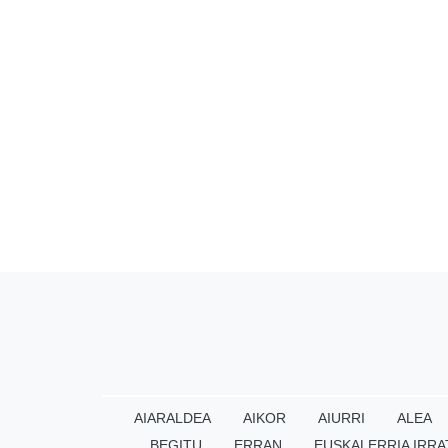
AIARALDEA
AIKOR
AIURRI
ALEA
BEGITU
ERRAN
EUSKALERRIA IRRA