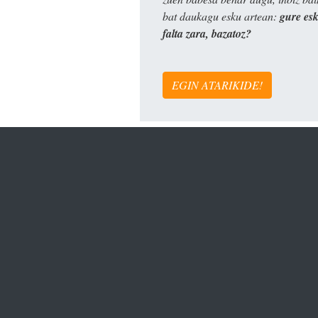
bat daukagu esku artean:
gure es
falta zara, bazatoz?
EGIN ATARIKIDE!