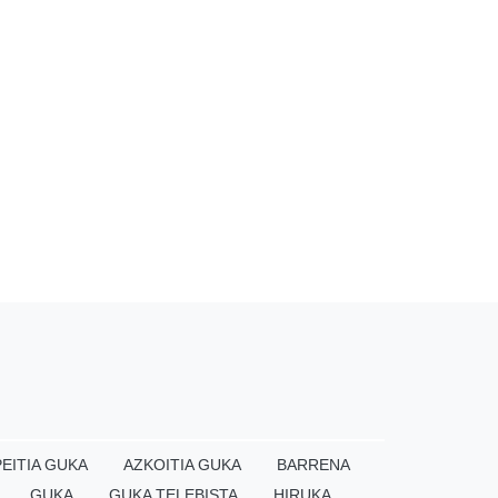
EITIA GUKA
AZKOITIA GUKA
BARRENA
GUKA
GUKA TELEBISTA
HIRUKA