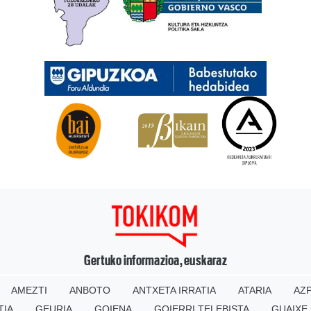
Gertuko informazioa, euskaraz
AMEZTI
ANBOTO
ANTXETA IRRATIA
ATARIA
AZP
TIA
GEURIA
GOIENA
GOIERRI TELEBISTA
GUAIXE