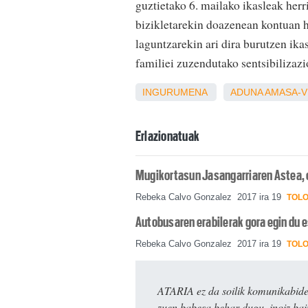
guztietako 6. mailako ikasleak herri
bizikletarekin doazenean kontuan h
laguntzarekin ari dira burutzen ika
familiei zuzendutako sentsibilizazi
INGURUMENA
ADUNA
AMASA-V
Erlazionatuak
Mugikortasun Jasangarriaren Astea, 
Rebeka Calvo Gonzalez
2017 ira 19
TOL
Autobusaren erabilerak gora egin du 
Rebeka Calvo Gonzalez
2017 ira 19
TOL
ATARIA ez da soilik komunikabide 
zuen babesa behar dugu, inoiz ba