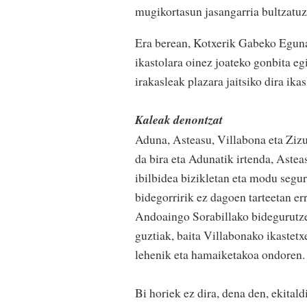
mugikortasun jasangarria bultzatuz
Era berean, Kotxerik Gabeko Eguna d
ikastolara oinez joateko gonbita eg
irakasleak plazara jaitsiko dira ik
Kaleak denontzat
Aduna, Asteasu, Villabona eta Zizur
da bira eta Adunatik irtenda, Astea
ibilbidea bizikletan eta modu segur
bidegorririk ez dagoen tarteetan er
Andoaingo Sorabillako bidegurutzea
guztiak, baita Villabonako ikastetx
lehenik eta hamaiketakoa ondoren.
Bi horiek ez dira, dena den, ekitald