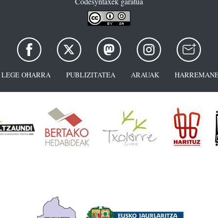
Codesyntaxek garatua
LEGE OHARRA
PUBLIZITATEA
ARAUAK
HARREMANE