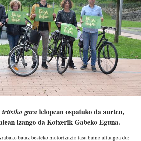
lelopean ospatuko da aurten,
 iritsiko gara
ralean izango da Kotxerik Gabeko Eguna.
rabako bataz besteko motorizazio tasa baino altuagoa du;