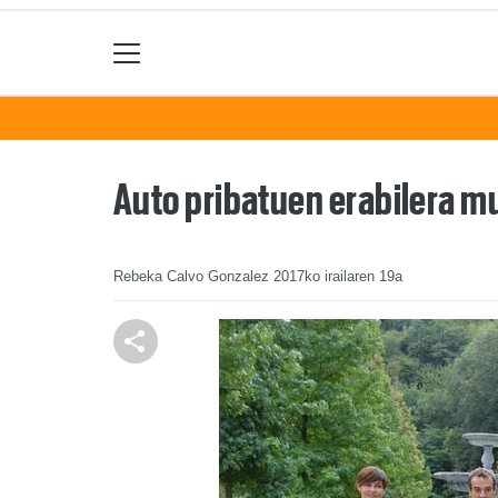
Auto pribatuen erabilera m
Rebeka Calvo Gonzalez
2017ko irailaren 19a