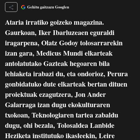
Gehitu gaitzazu Googlen
Ataria irratiko goizeko magazina.
Gaurkoan, Iker Ibarluzeaen eguraldi
iragarpena, Olatz Godoy tolosarrarekin
izan gara, Medicus Mundi elkarteak
antolatutako Gazteak hegoaren bila
lehiaketa irabazi du, eta ondorioz, Perura
gonbidatuko dute elkarteak bertan dituen
proiektuak ezagutzera, Jon Ander
Galarraga izan dugu ekokulturaren
txokoan, Teknologiaren tartea zabaldu
dugu, ohi bezala, Tolosaldea Lanbide
Heziketa institutuko ikasleekin, Leire