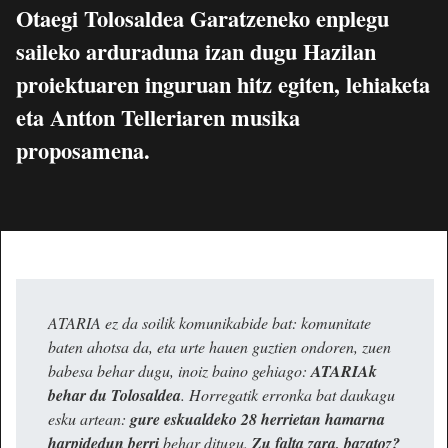
Otaegi Tolosaldea Garatzeneko enplegu
saileko arduraduna izan dugu Hazilan
proiektuaren inguruan hitz egiten, lehiaketa
eta Antton Telleriaren musika
proposamena.
ATARIA ez da soilik komunikabide bat: komunitate
baten ahotsa da, eta urte hauen guztien ondoren, zuen
babesa behar dugu, inoiz baino gehiago:
ATARIAk
behar du Tolosaldea
. Horregatik erronka bat daukagu
esku artean:
gure eskualdeko 28 herrietan hamarna
harpidedun berri
behar ditugu.
Zu falta zara, bazatoz?