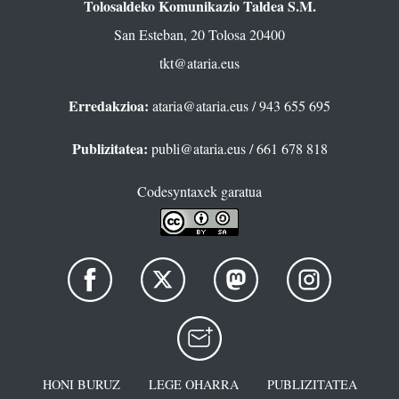
Tolosaldeko Komunikazio Taldea S.M.
San Esteban, 20 Tolosa 20400
tkt@ataria.eus
Erredakzioa:
ataria@ataria.eus
/ 943 655 695
Publizitatea:
publi@ataria.eus
/ 661 678 818
Codesyntaxek garatua
HONI BURUZ
LEGE OHARRA
PUBLIZITATEA