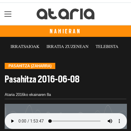
NAHIERAN
IRRATSAIOAK
IRRATIA ZUZENEAN
TELEBISTA
PASAHITZA (ZAHARRA)
Pasahitza 2016-06-08
Ataria
2016ko ekainaren 8a