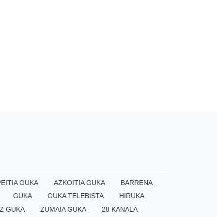
EITIA GUKA
AZKOITIA GUKA
BARRENA
GUKA
GUKA TELEBISTA
HIRUKA
Z GUKA
ZUMAIA GUKA
28 KANALA