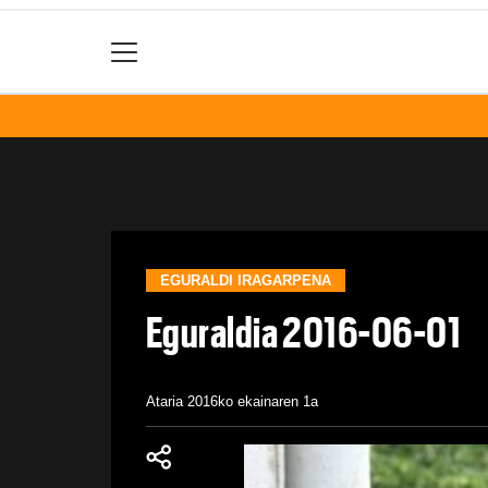
EGURALDI IRAGARPENA
Eguraldia 2016-06-01
Ataria
2016ko ekainaren 1a