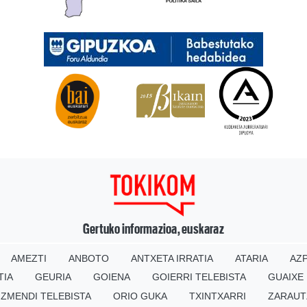
Gertuko informazioa, euskaraz
AMEZTI
ANBOTO
ANTXETA IRRATIA
ATARIA
AZP
TIA
GEURIA
GOIENA
GOIERRI TELEBISTA
GUAIXE
IZMENDI TELEBISTA
ORIO GUKA
TXINTXARRI
ZARAUT