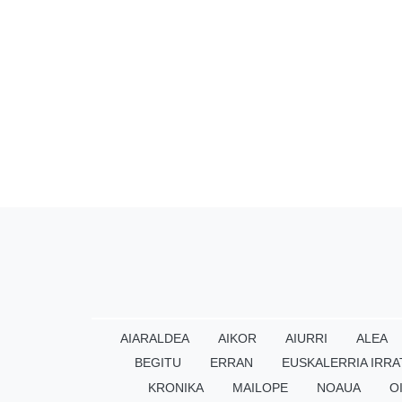
AIARALDEA
AIKOR
AIURRI
ALEA
BEGITU
ERRAN
EUSKALERRIA IRRA
KRONIKA
MAILOPE
NOAUA
O