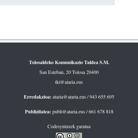
Tolosaldeko Komunikazio Taldea S.M.
San Esteban, 20 Tolosa 20400
tkt@ataria.eus
Erredakzioa:
ataria@ataria.eus
/ 943 655 695
Publizitatea:
publi@ataria.eus
/ 661 678 818
Codesyntaxek garatua