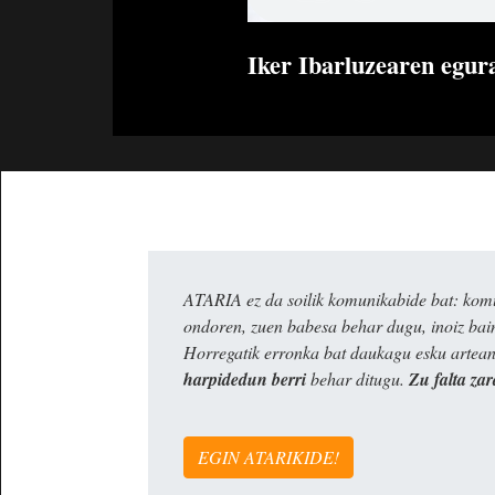
Iker Ibarluzearen egura
ATARIA ez da soilik komunikabide bat: komun
ondoren, zuen babesa behar dugu, inoiz ba
Horregatik erronka bat daukagu esku artea
harpidedun berri
behar ditugu.
Zu falta zar
EGIN ATARIKIDE!