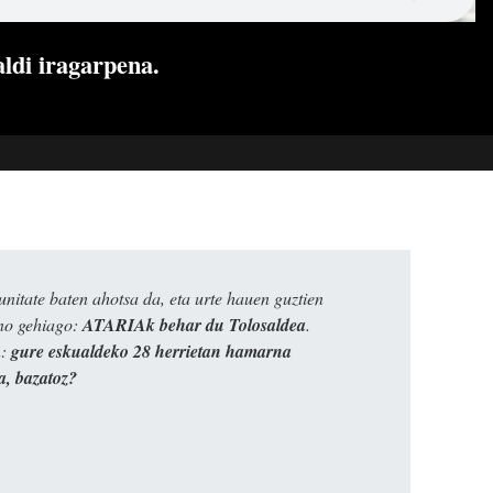
ldi iragarpena.
itate baten ahotsa da, eta urte hauen guztien
ino gehiago:
ATARIAk behar du Tolosaldea
.
n:
gure eskualdeko 28 herrietan hamarna
a, bazatoz?