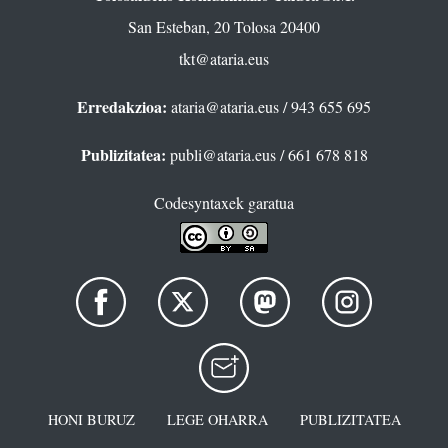
San Esteban, 20 Tolosa 20400
tkt@ataria.eus
Erredakzioa:
ataria@ataria.eus
/ 943 655 695
Publizitatea:
publi@ataria.eus
/ 661 678 818
Codesyntaxek garatua
HONI BURUZ
LEGE OHARRA
PUBLIZITATEA