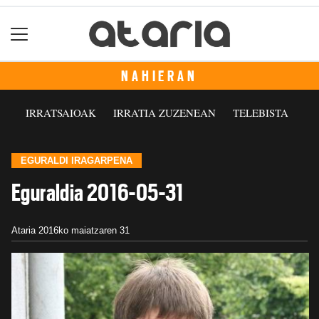
NAHIERAN
IRRATSAIOAK
IRRATIA ZUZENEAN
TELEBISTA
EGURALDI IRAGARPENA
Eguraldia 2016-05-31
Ataria
2016ko maiatzaren 31