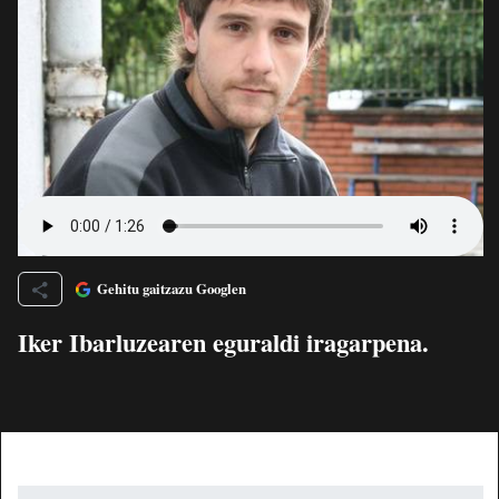
Gehitu gaitzazu Googlen
Iker Ibarluzearen eguraldi iragarpena.