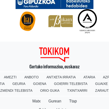
Gertuko informazioa, euskaraz
AMEZTI
ANBOTO
ANTXETA IRRATIA
ATARIA
AZP
TIA
GEURIA
GOIENA
GOIERRI TELEBISTA
GUAIXE
IZMENDI TELEBISTA
ORIO GUKA
TXINTXARRI
ZARAUT
Matx
Gurean
Ttap