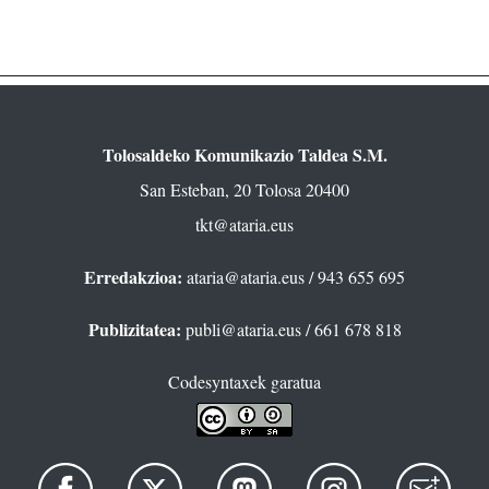
Tolosaldeko Komunikazio Taldea S.M.
San Esteban, 20 Tolosa 20400
tkt@ataria.eus
Erredakzioa:
ataria@ataria.eus
/ 943 655 695
Publizitatea:
publi@ataria.eus
/ 661 678 818
Codesyntaxek garatua