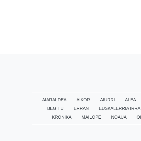
AIARALDEA
AIKOR
AIURRI
ALEA
BEGITU
ERRAN
EUSKALERRIA IRRA
KRONIKA
MAILOPE
NOAUA
O