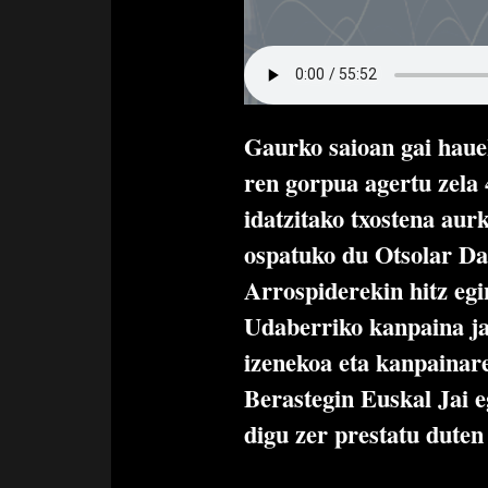
Gaurko saioan gai hauek
ren gorpua agertu zela 4
idatzitako txostena au
ospatuko du Otsolar Da
Arrospiderekin hitz eg
Udaberriko kanpaina ja
izenekoa eta kanpainar
Berastegin Euskal Jai 
digu zer prestatu duten