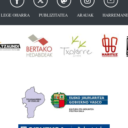
LEGE OHARRA
PUBLIZITATEA
ARAUAK
HARREMANE