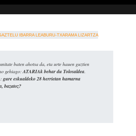
GAZTELU
IBARRA
LEABURU-TXARAMA
LIZARTZA
itate baten ahotsa da, eta urte hauen guztien
ino gehiago:
ATARIAk behar du Tolosaldea
.
n:
gure eskualdeko 28 herrietan hamarna
a, bazatoz?