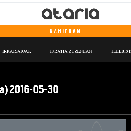
NAHIERAN
IRRATSAIOAK
IRRATIA ZUZENEAN
TELEBIST
dea) 2016-05-30