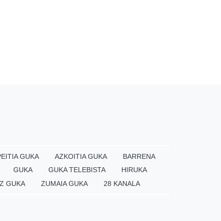
EITIA GUKA
AZKOITIA GUKA
BARRENA
GUKA
GUKA TELEBISTA
HIRUKA
Z GUKA
ZUMAIA GUKA
28 KANALA