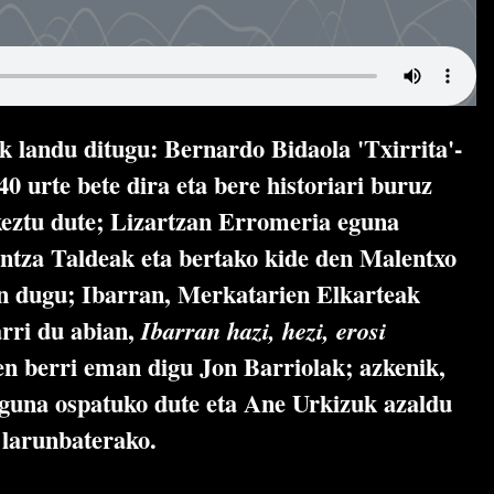
 landu ditugu: Bernardo Bidaola 'Txirrita'-
0 urte bete dira eta bere historiari buruz
rkeztu dute; Lizartzan Erromeria eguna
ntza Taldeak eta bertako kide den Malentxo
in dugu; Ibarran, Merkatarien Elkarteak
rri du abian,
Ibarran hazi, hezi, erosi
en berri eman digu Jon Barriolak; azkenik,
eguna ospatuko dute eta Ane Urkizuk azaldu
 larunbaterako.