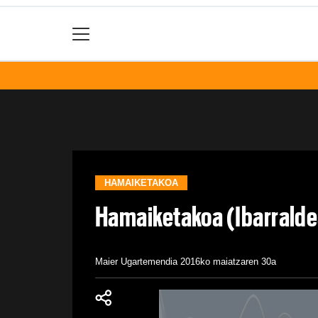
HAMAIKETAKOA
Hamaiketakoa (Ibarral
Maier Ugartemendia
2016ko maiatzaren 30a