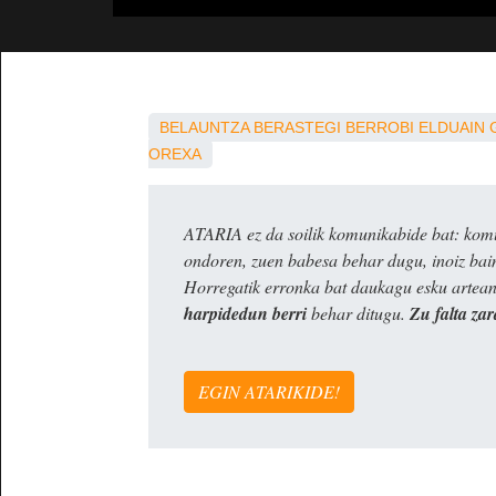
BELAUNTZA
BERASTEGI
BERROBI
ELDUAIN
OREXA
ATARIA ez da soilik komunikabide bat: komun
ondoren, zuen babesa behar dugu, inoiz ba
Horregatik erronka bat daukagu esku artea
harpidedun berri
behar ditugu.
Zu falta zar
EGIN ATARIKIDE!