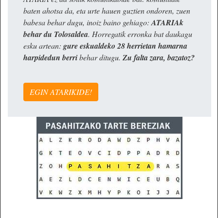
baten ahotsa da, eta urte hauen guztien ondoren, zuen
babesa behar dugu, inoiz baino gehiago:
ATARIAk
behar du Tolosaldea
. Horregatik erronka bat daukagu
esku artean:
gure eskualdeko 28 herrietan hamarna
harpidedun berri
behar ditugu.
Zu falta zara, bazatoz?
EGIN ATARIKIDE!