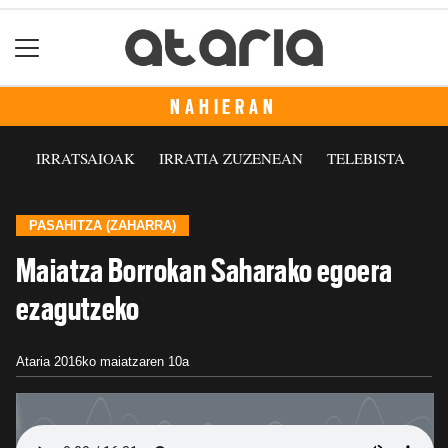
NAHIERAN
IRRATSAIOAK
IRRATIA ZUZENEAN
TELEBISTA
PASAHITZA (ZAHARRA)
Maiatza Borrokan Saharako egoera
ezagutzeko
Ataria
2016ko maiatzaren 10a