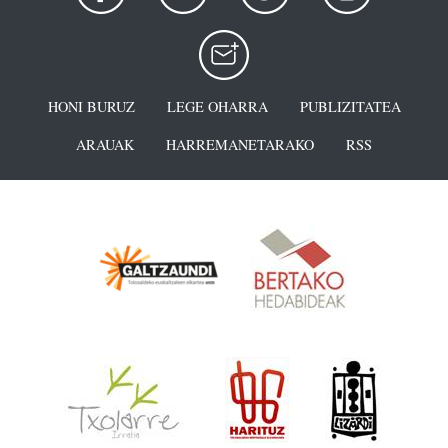
HONI BURUZ
LEGE OHARRA
PUBLIZITATEA
ARAUAK
HARREMANETARAKO
RSS