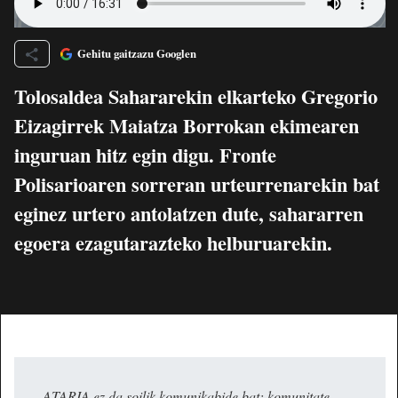
Gehitu gaitzazu Googlen
Tolosaldea Sahararekin elkarteko Gregorio
Eizagirrek Maiatza Borrokan ekimearen
inguruan hitz egin digu. Fronte
Polisarioaren sorreran urteurrenarekin bat
eginez urtero antolatzen dute, sahararren
egoera ezagutarazteko helburuarekin.
ATARIA ez da soilik komunikabide bat: komunitate