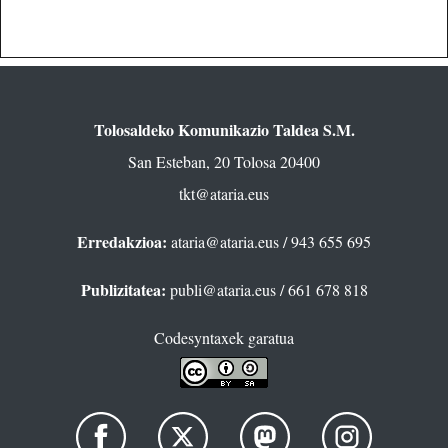
Tolosaldeko Komunikazio Taldea S.M.
San Esteban, 20 Tolosa 20400
tkt@ataria.eus
Erredakzioa:
ataria@ataria.eus
/ 943 655 695
Publizitatea:
publi@ataria.eus
/ 661 678 818
Codesyntaxek garatua