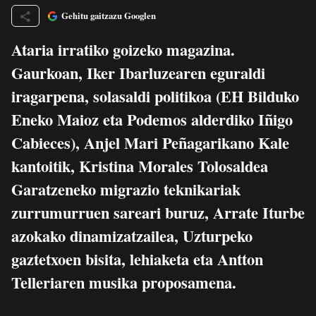
Gehitu gaitzazu Googlen
Ataria irratiko goizeko magazina.
Gaurkoan, Iker Ibarluzearen eguraldi
iragarpena, solasaldi politikoa (EH Bilduko
Eneko Maioz eta Podemos alderdiko Iñigo
Cabieces), Anjel Mari Peñagarikano Kale
kantoitik, Kristina Morales Tolosaldea
Garatzeneko migrazio teknikariak
zurrumurruen sareari buruz, Arrate Iturbe
azokako dinamizatzailea, Uzturpeko
gaztetxoen bisita, lehiaketa eta Antton
Telleriaren musika proposamena.