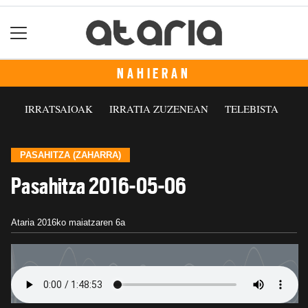
NAHIERAN
IRRATSAIOAK
IRRATIA ZUZENEAN
TELEBISTA
PASAHITZA (ZAHARRA)
Pasahitza 2016-05-06
Ataria
2016ko maiatzaren 6a