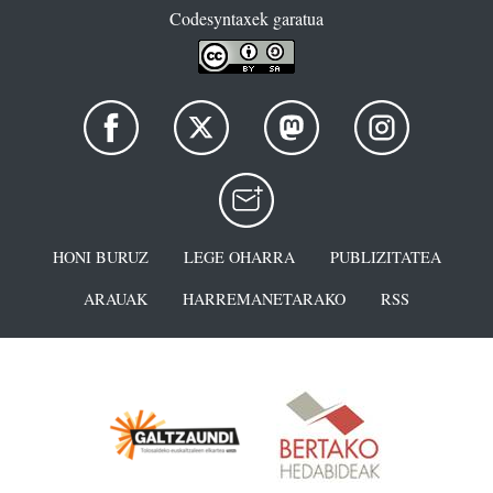
Codesyntaxek garatua
HONI BURUZ
LEGE OHARRA
PUBLIZITATEA
ARAUAK
HARREMANETARAKO
RSS