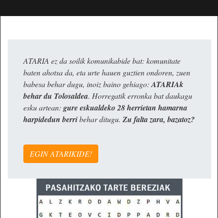
ATARIA ez da soilik komunikabide bat: komunitate
baten ahotsa da, eta urte hauen guztien ondoren, zuen
babesa behar dugu, inoiz baino gehiago:
ATARIAk
behar du Tolosaldea
. Horregatik erronka bat daukagu
esku artean:
gure eskualdeko 28 herrietan hamarna
harpidedun berri
behar ditugu.
Zu falta zara, bazatoz?
EGIN ATARIKIDE!