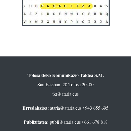
Tolosaldeko Komunikazio Taldea S.M.
San Esteban, 20 Tolosa 20400
tkt@ataria.eus
Erredakzioa:
ataria@ataria.eus
/ 943 655 695
Publizitatea:
publi@ataria.eus
/ 661 678 818