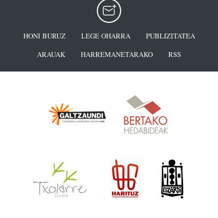
HONI BURUZ
LEGE OHARRA
PUBLIZITATEA
ARAUAK
HARREMANETARAKO
RSS