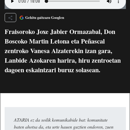
Gehitu gaitzazu Googlen
Fraisoroko Joxe Jabier Ormazabal, Don
Boscoko Martin Letona eta Peñascal
zentroko Vanesa Alzaterekin izan gara,
Lanbide Azokaren harira, hiru zentroetan
dagoen eskaintzari buruz solasean.
ATARIA ez da soilik komunikabide bat: komunitate
baten ahotsa da, eta urte hauen guztien ondoren, zuen