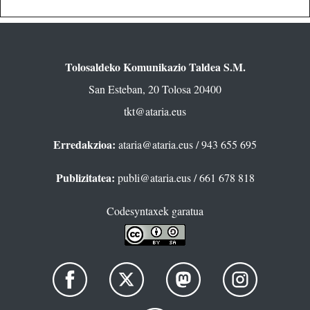
Tolosaldeko Komunikazio Taldea S.M.
San Esteban, 20 Tolosa 20400
tkt@ataria.eus
Erredakzioa:
ataria@ataria.eus
/ 943 655 695
Publizitatea:
publi@ataria.eus
/ 661 678 818
Codesyntaxek garatua