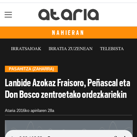
NAHIERAN
IRRATSAIOAK
IRRATIA ZUZENEAN
TELEBISTA
PASAHITZA (ZAHARRA)
Lanbide Azokaz Fraisoro, Peñascal eta
Don Bosco zentroetako ordezkariekin
Ataria
2016ko apirilaren 28a