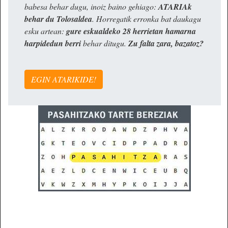
babesa behar dugu, inoiz baino gehiago:
ATARIAk
behar du Tolosaldea
. Horregatik erronka bat daukagu
esku artean:
gure eskualdeko 28 herrietan hamarna
harpidedun berri
behar ditugu.
Zu falta zara, bazatoz?
EGIN ATARIKIDE!