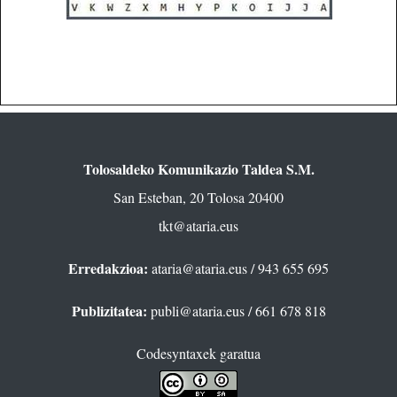
Tolosaldeko Komunikazio Taldea S.M.
San Esteban, 20 Tolosa 20400
tkt@ataria.eus
Erredakzioa:
ataria@ataria.eus
/ 943 655 695
Publizitatea:
publi@ataria.eus
/ 661 678 818
Codesyntaxek garatua