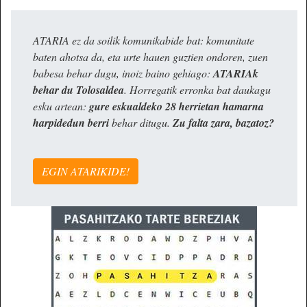
ATARIA ez da soilik komunikabide bat: komunitate
baten ahotsa da, eta urte hauen guztien ondoren, zuen
babesa behar dugu, inoiz baino gehiago:
ATARIAk
behar du Tolosaldea
. Horregatik erronka bat daukagu
esku artean:
gure eskualdeko 28 herrietan hamarna
harpidedun berri
behar ditugu.
Zu falta zara, bazatoz?
EGIN ATARIKIDE!