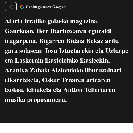
Gehitu gaitzazu Googlen
Ataria irratiko goizeko magazina.
Gaurkoan, Iker Ibarluzearen eguraldi
iragarpena, Bigarren Bidaia Bekaz aritu
gara solasean Josu Iztuetarekin eta Uzturpe
eta Laskorain ikastoletako ikasleekin,
Arantxa Zabala Aiztondoko liburuzainari
elkarrizketa, Oskar Tenaren artearen
txokoa, lehiaketa eta Antton Telleriaren
musika proposamena.