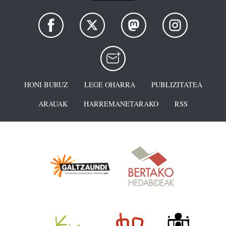
HONI BURUZ
LEGE OHARRA
PUBLIZITATEA
ARAUAK
HARREMANETARAKO
RSS