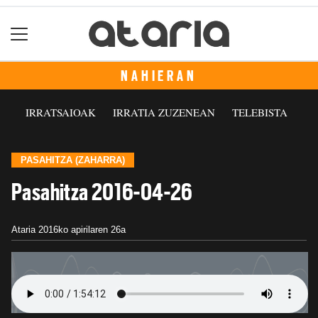
NAHIERAN
IRRATSAIOAK
IRRATIA ZUZENEAN
TELEBISTA
PASAHITZA (ZAHARRA)
Pasahitza 2016-04-26
Ataria
2016ko apirilaren 26a