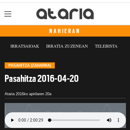
NAHIERAN
IRRATSAIOAK
IRRATIA ZUZENEAN
TELEBISTA
PASAHITZA (ZAHARRA)
Pasahitza 2016-04-20
Ataria
2016ko apirilaren 20a