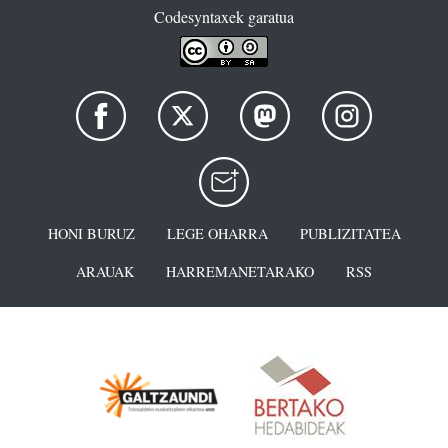
Codesyntaxek garatua
HONI BURUZ
LEGE OHARRA
PUBLIZITATEA
ARAUAK
HARREMANETARAKO
RSS