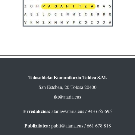
Tolosaldeko Komunikazio Taldea S.M.
San Esteban, 20 Tolosa 20400
tkt@ataria.eus
Erredakzioa:
ataria@ataria.eus
/ 943 655 695
Publizitatea:
publi@ataria.eus
/ 661 678 818