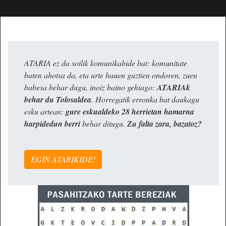
ATARIA ez da soilik komunikabide bat: komunitate
baten ahotsa da, eta urte hauen guztien ondoren, zuen
babesa behar dugu, inoiz baino gehiago:
ATARIAk
behar du Tolosaldea
. Horregatik erronka bat daukagu
esku artean:
gure eskualdeko 28 herrietan hamarna
harpidedun berri
behar ditugu.
Zu falta zara, bazatoz?
EGIN ATARIKIDE!