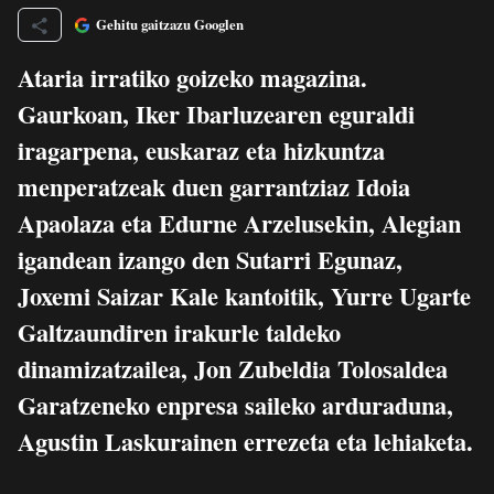
Gehitu gaitzazu Googlen
Ataria irratiko goizeko magazina.
Gaurkoan, Iker Ibarluzearen eguraldi
iragarpena, euskaraz eta hizkuntza
menperatzeak duen garrantziaz Idoia
Apaolaza eta Edurne Arzelusekin, Alegian
igandean izango den Sutarri Egunaz,
Joxemi Saizar Kale kantoitik, Yurre Ugarte
Galtzaundiren irakurle taldeko
dinamizatzailea, Jon Zubeldia Tolosaldea
Garatzeneko enpresa saileko arduraduna,
Agustin Laskurainen errezeta eta lehiaketa.