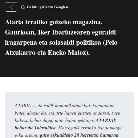
Gehitu gaitzazu Googlen
Ataria irratiko goizeko magazina.
Gaurkoan, Iker Ibarluzearen eguraldi
iragarpena eta solasaldi politikoa (Peio
Atxukarro eta Eneko Maioz).
ATARIA ez da soilik komunikabide bat: komunitate
baten ahotsa da, eta urte hauen guztien ondoren, zuen
babesa behar dugu, inoiz baino gehiago:
ATARIAk
behar du Tolosaldea
. Horregatik erronka bat daukagu
esku artean:
gure eskualdeko 28 herrietan hamarna