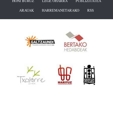
HONI BURUZ
LEGE OHARRA
PUBLIZITATEA
ARAUAK
HARREMANETARAKO
RSS