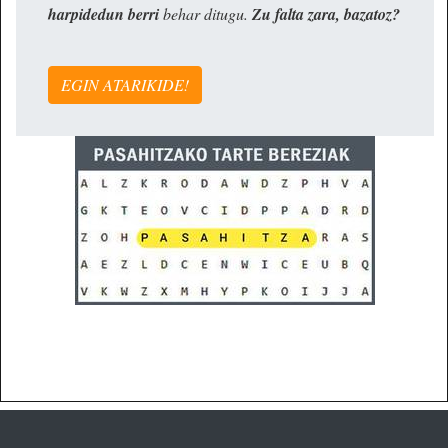
harpidedun berri
behar ditugu.
Zu falta zara, bazatoz?
EGIN ATARIKIDE!