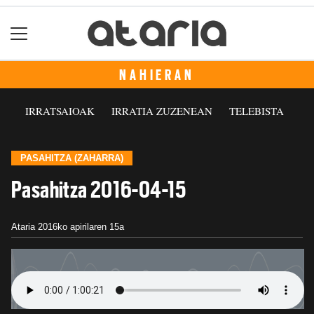
NAHIERAN
IRRATSAIOAK
IRRATIA ZUZENEAN
TELEBISTA
PASAHITZA (ZAHARRA)
Pasahitza 2016-04-15
Ataria
2016ko apirilaren 15a