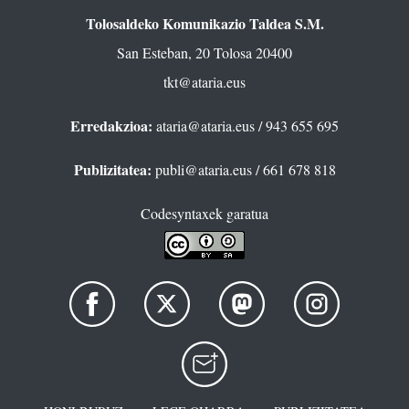
Tolosaldeko Komunikazio Taldea S.M.
San Esteban, 20 Tolosa 20400
tkt@ataria.eus
Erredakzioa:
ataria@ataria.eus
/ 943 655 695
Publizitatea:
publi@ataria.eus
/ 661 678 818
Codesyntaxek garatua