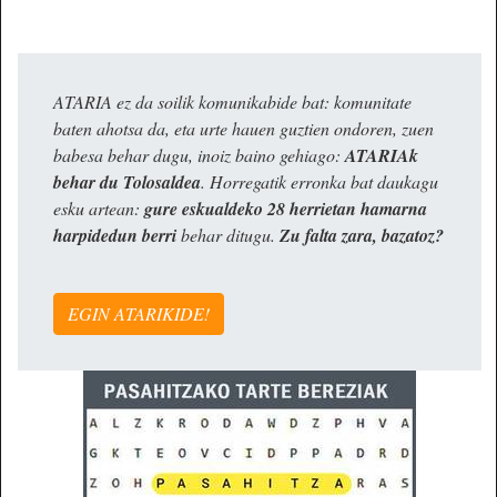
ATARIA ez da soilik komunikabide bat: komunitate
baten ahotsa da, eta urte hauen guztien ondoren, zuen
babesa behar dugu, inoiz baino gehiago:
ATARIAk
behar du Tolosaldea
. Horregatik erronka bat daukagu
esku artean:
gure eskualdeko 28 herrietan hamarna
harpidedun berri
behar ditugu.
Zu falta zara, bazatoz?
EGIN ATARIKIDE!