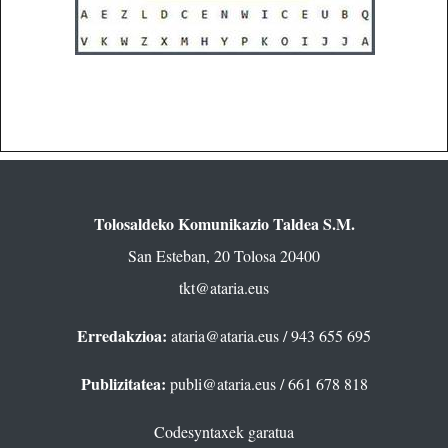
Tolosaldeko Komunikazio Taldea S.M.
San Esteban, 20 Tolosa 20400
tkt@ataria.eus
Erredakzioa:
ataria@ataria.eus
/ 943 655 695
Publizitatea:
publi@ataria.eus
/ 661 678 818
Codesyntaxek garatua