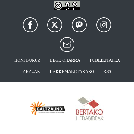
HONI BURUZ
LEGE OHARRA
PUBLIZITATEA
ARAUAK
HARREMANETARAKO
RSS