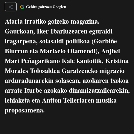
Gehitu gaitzazu Googlen
Ataria irratiko goizeko magazina.
Gaurkoan, Iker Ibarluzearen eguraldi
iragarpena, solasaldi politikoa (Garbiñe
Biurrun eta Martxelo Otamendi), Anjhel
Mari Peñagarikano Kale kantoitik, Kristina
Morales Tolosaldea Garatzeneko migrazio
arduradunarekin solasean, azokaren txokoa
arrate Iturbe azokako dinamizatzailearekin,
lehiaketa eta Antton Telleriaren musika
proposamena.