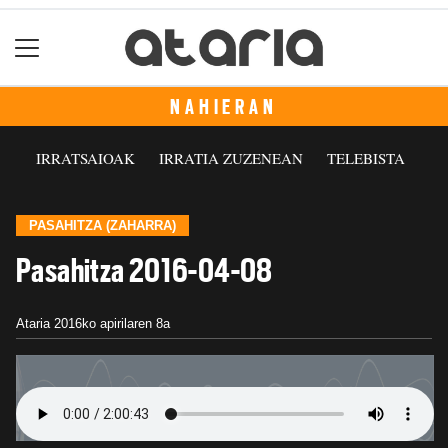
NAHIERAN
IRRATSAIOAK
IRRATIA ZUZENEAN
TELEBISTA
PASAHITZA (ZAHARRA)
Pasahitza 2016-04-08
Ataria
2016ko apirilaren 8a