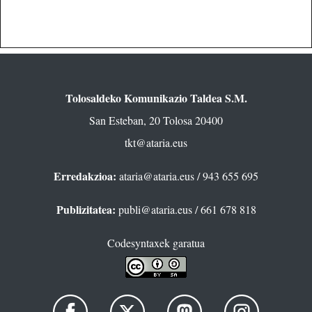
Tolosaldeko Komunikazio Taldea S.M.
San Esteban, 20 Tolosa 20400
tkt@ataria.eus
Erredakzioa:
ataria@ataria.eus
/ 943 655 695
Publizitatea:
publi@ataria.eus
/ 661 678 818
Codesyntaxek garatua