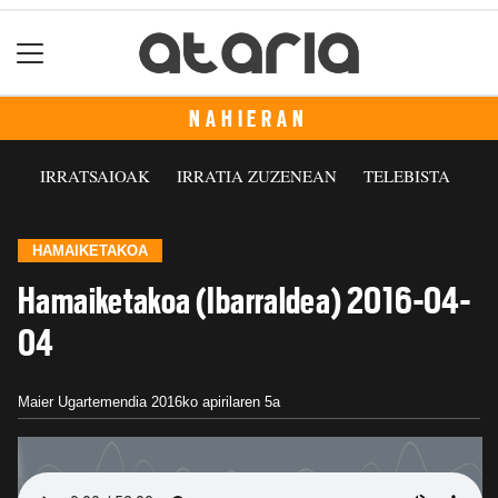
NAHIERAN
IRRATSAIOAK
IRRATIA ZUZENEAN
TELEBISTA
HAMAIKETAKOA
Hamaiketakoa (Ibarraldea) 2016-04-
04
Maier Ugartemendia
2016ko apirilaren 5a