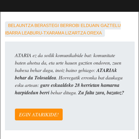
BELAUNTZA
BERASTEGI
BERROBI
ELDUAIN
GAZTELU
IBARRA
LEABURU-TXARAMA
LIZARTZA
OREXA
ATARIA ez da soilik komunikabide bat: komunitate
baten ahotsa da, eta urte hauen guztien ondoren, zuen
babesa behar dugu, inoiz baino gehiago:
ATARIAk
behar du Tolosaldea
. Horregatik erronka bat daukagu
esku artean:
gure eskualdeko 28 herrietan hamarna
harpidedun berri
behar ditugu.
Zu falta zara, bazatoz?
EGIN ATARIKIDE!