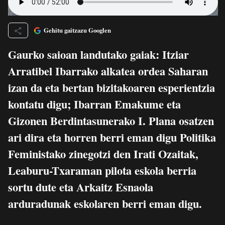
Gehitu gaitzazu Googlen
Gaurko saioan landutako gaiak: Itziar
Arratibel Ibarrako alkatea ordea Saharan
izan da eta bertan bizitakoaren esperientzia
kontatu digu; Ibarran Emakume eta
Gizonen Berdintasunerako I. Plana osatzen
ari dira eta horren berri eman digu Politika
Feministako zinegotzi den Irati Ozaitak,
Leaburu-Txaraman pilota eskola berria
sortu dute eta Arkaitz Esnaola
arduradunak eskolaren berri eman digu.