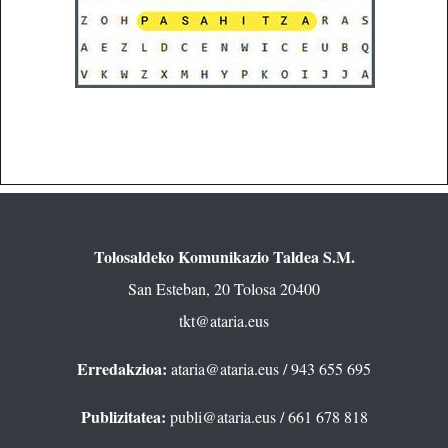
Tolosaldeko Komunikazio Taldea S.M.
San Esteban, 20 Tolosa 20400
tkt@ataria.eus
Erredakzioa:
ataria@ataria.eus
/ 943 655 695
Publizitatea:
publi@ataria.eus
/ 661 678 818