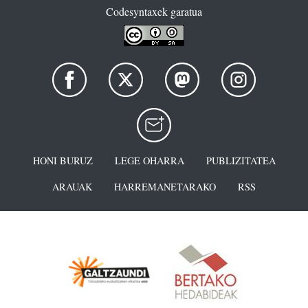
Codesyntaxek garatua
HONI BURUZ
LEGE OHARRA
PUBLIZITATEA
ARAUAK
HARREMANETARAKO
RSS