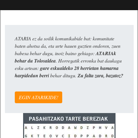
ATARIA ez da soilik komunikabide bat: komunitate
baten ahotsa da, eta urte hauen guztien ondoren, zuen
babesa behar dugu, inoiz baino gehiago:
ATARIAk
behar du Tolosaldea
. Horregatik erronka bat daukagu
esku artean:
gure eskualdeko 28 herrietan hamarna
harpidedun berri
behar ditugu.
Zu falta zara, bazatoz?
EGIN ATARIKIDE!