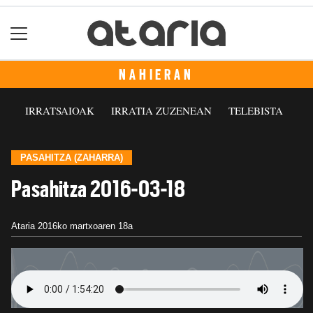
NAHIERAN
IRRATSAIOAK
IRRATIA ZUZENEAN
TELEBISTA
PASAHITZA (ZAHARRA)
Pasahitza 2016-03-18
Ataria
2016ko martxoaren 18a