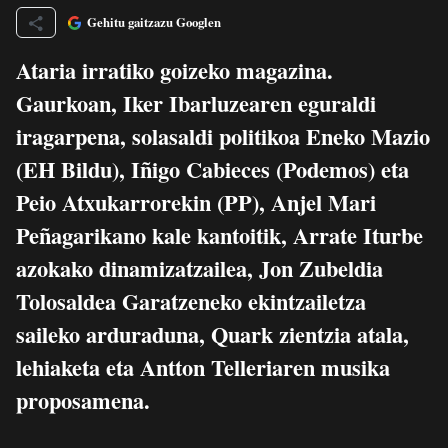
Gehitu gaitzazu Googlen
Ataria irratiko goizeko magazina.
Gaurkoan, Iker Ibarluzearen eguraldi
iragarpena, solasaldi politikoa Eneko Mazio
(EH Bildu), Iñigo Cabieces (Podemos) eta
Peio Atxukarrorekin (PP), Anjel Mari
Peñagarikano kale kantoitik, Arrate Iturbe
azokako dinamizatzailea, Jon Zubeldia
Tolosaldea Garatzeneko ekintzailetza
saileko arduraduna, Quark zientzia atala,
lehiaketa eta Antton Telleriaren musika
proposamena.