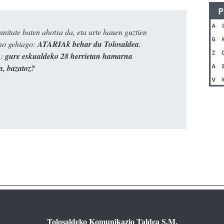
itate baten ahotsa da, eta urte hauen guztien
ino gehiago:
ATARIAk behar du Tolosaldea
.
n:
gure eskualdeko 28 herrietan hamarna
a, bazatoz?
Tolosaldeko Komunikazio Taldea S.M.