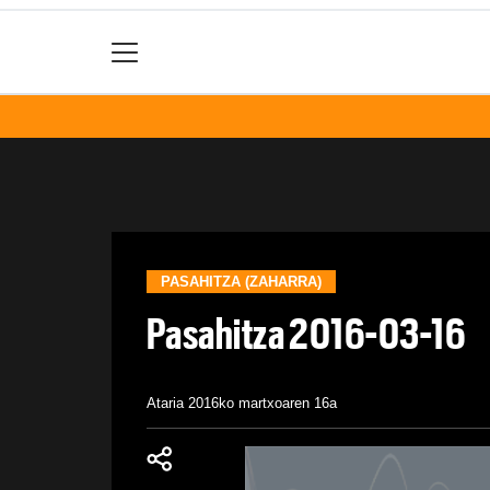
PASAHITZA (ZAHARRA)
Pasahitza 2016-03-16
Ataria
2016ko martxoaren 16a