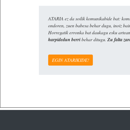
ATARIA ez da soilik komunikabide bat: komun
ondoren, zuen babesa behar dugu, inoiz ba
Horregatik erronka bat daukagu esku artea
harpidedun berri
behar ditugu.
Zu falta zar
EGIN ATARIKIDE!