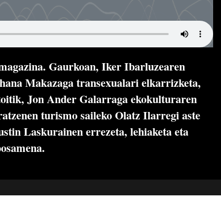
o magazina. Gaurkoan, Iker Ibarluzearen
ihana Makazaga transexualari elkarrizketa,
toitik, Jon Ander Galarraga ekokulturaren
atzenen turismo saileko Olatz Ilarregi aste
stin Laskurainen errezeta, lehiaketa eta
posamena.