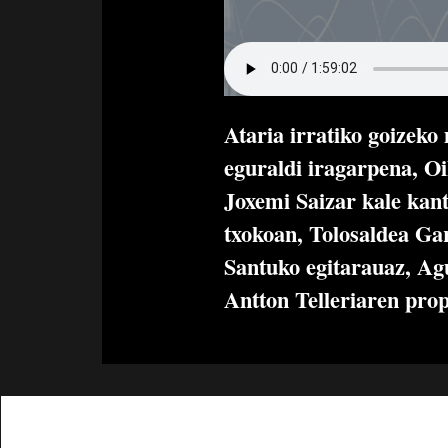
Ataria irratiko goizek
eguraldi iragarpena, O
Joxemi Saizar kale kan
txokoan, Tolosaldea Gar
Santuko egitarauaz, Agu
Antton Telleriaren pro