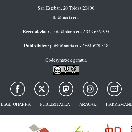
San Esteban, 20 Tolosa 20400
tkt@ataria.eus
Erredakzioa:
ataria@ataria.eus
/ 943 655 695
Publizitatea:
publi@ataria.eus
/ 661 678 818
Codesyntaxek garatua
LEGE OHARRA
PUBLIZITATEA
ARAUAK
HARREMANE