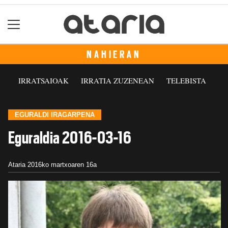
NAHIERAN
IRRATSAIOAK
IRRATIA ZUZENEAN
TELEBISTA
EGURALDI IRAGARPENA
Eguraldia 2016-03-16
Ataria
2016ko martxoaren 16a