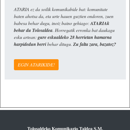
ATARIA ez da soilik komunikabide bat: komunitate
baten ahotsa da, eta urte hauen guztien ondoren, zuen
babesa behar dugu, inoiz baino gehiago:
ATARIAk
behar du Tolosaldea
. Horregatik erronka bat daukagu
esku artean:
gure eskualdeko 28 herrietan hamarna
harpidedun berri
behar ditugu.
Zu falta zara, bazatoz?
EGIN ATARIKIDE!
Tolosaldeko Komunikazio Taldea S.M.