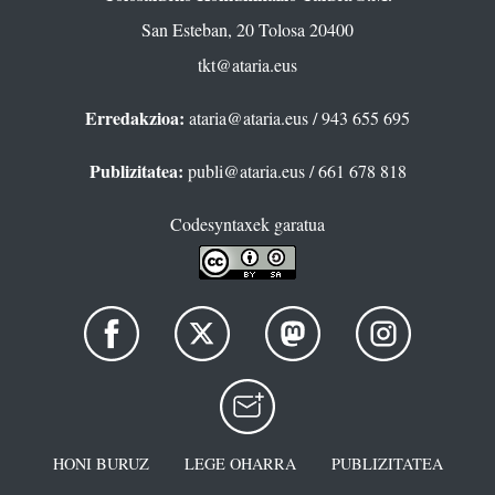
San Esteban, 20 Tolosa 20400
tkt@ataria.eus
Erredakzioa:
ataria@ataria.eus
/ 943 655 695
Publizitatea:
publi@ataria.eus
/ 661 678 818
Codesyntaxek garatua
HONI BURUZ
LEGE OHARRA
PUBLIZITATEA