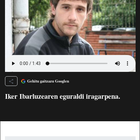
Gehitu gaitzazu Googlen
Iker Ibarluzearen eguraldi iragarpena.