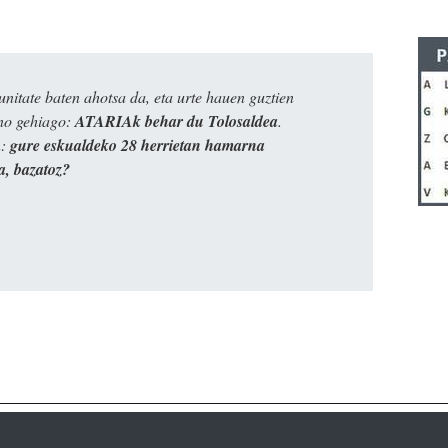
itate baten ahotsa da, eta urte hauen guztien
ino gehiago:
ATARIAk behar du Tolosaldea
.
n:
gure eskualdeko 28 herrietan hamarna
a, bazatoz?