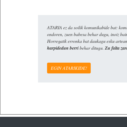
ATARIA ez da soilik komunikabide bat: komun
ondoren, zuen babesa behar dugu, inoiz ba
Horregatik erronka bat daukagu esku artea
harpidedun berri
behar ditugu.
Zu falta zar
EGIN ATARIKIDE!