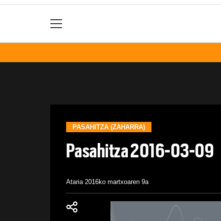
PASAHITZA (ZAHARRA)
Pasahitza 2016-03-09
Ataria
2016ko martxoaren 9a