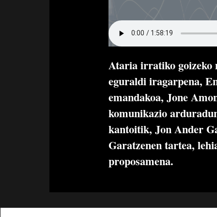
Ataria irratiko goizek
eguraldi iragarpena, 
emandakoa, Jone Amon
komunikazio arduradun
kantoitik, Jon Ander G
Garatzenen tartea, lehi
proposamena.