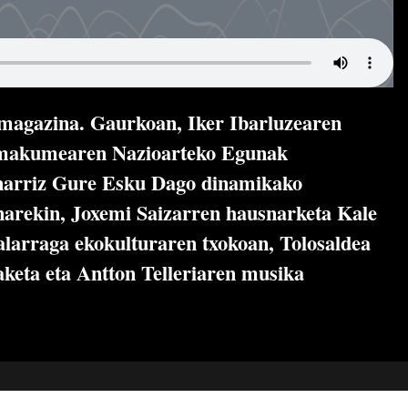
o magazina. Gaurkoan, Iker Ibarluzearen
Emakumearen Nazioarteko Egunak
arriz Gure Esku Dago dinamikako
arekin, Joxemi Saizarren hausnarketa Kale
alarraga ekokulturaren txokoan, Tolosaldea
aketa eta Antton Telleriaren musika