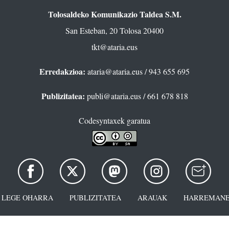
Tolosaldeko Komunikazio Taldea S.M.
San Esteban, 20 Tolosa 20400
tkt@ataria.eus
Erredakzioa:
ataria@ataria.eus
/ 943 655 695
Publizitatea:
publi@ataria.eus
/ 661 678 818
Codesyntaxek garatua
LEGE OHARRA
PUBLIZITATEA
ARAUAK
HARREMANE