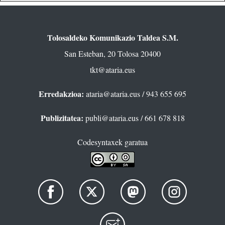
Tolosaldeko Komunikazio Taldea S.M.
San Esteban, 20 Tolosa 20400
tkt@ataria.eus
Erredakzioa:
ataria@ataria.eus
/ 943 655 695
Publizitatea:
publi@ataria.eus
/ 661 678 818
Codesyntaxek garatua