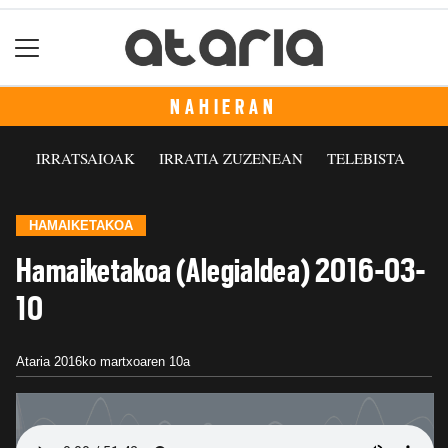
NAHIERAN
IRRATSAIOAK
IRRATIA ZUZENEAN
TELEBISTA
HAMAIKETAKOA
Hamaiketakoa (Alegialdea) 2016-03-
10
Ataria
2016ko martxoaren 10a