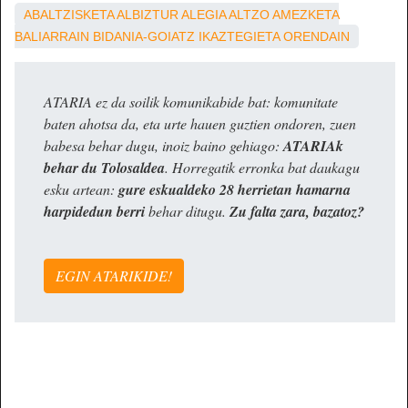
ABALTZISKETA
ALBIZTUR
ALEGIA
ALTZO
AMEZKETA
BALIARRAIN
BIDANIA-GOIATZ
IKAZTEGIETA
ORENDAIN
ATARIA ez da soilik komunikabide bat: komunitate
baten ahotsa da, eta urte hauen guztien ondoren, zuen
babesa behar dugu, inoiz baino gehiago:
ATARIAk
behar du Tolosaldea
. Horregatik erronka bat daukagu
esku artean:
gure eskualdeko 28 herrietan hamarna
harpidedun berri
behar ditugu.
Zu falta zara, bazatoz?
EGIN ATARIKIDE!