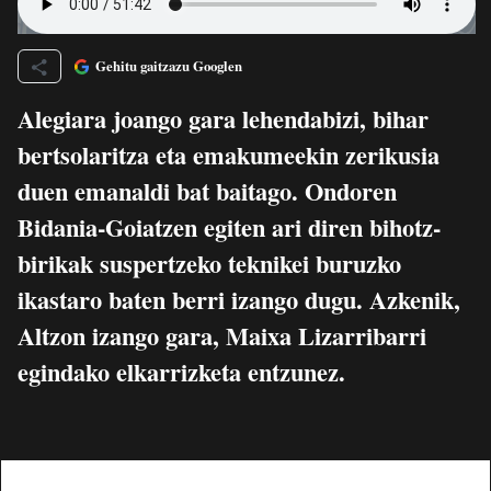
Gehitu gaitzazu Googlen
Alegiara joango gara lehendabizi, bihar
bertsolaritza eta emakumeekin zerikusia
duen emanaldi bat baitago. Ondoren
Bidania-Goiatzen egiten ari diren bihotz-
birikak suspertzeko teknikei buruzko
ikastaro baten berri izango dugu. Azkenik,
Altzon izango gara, Maixa Lizarribarri
egindako elkarrizketa entzunez.